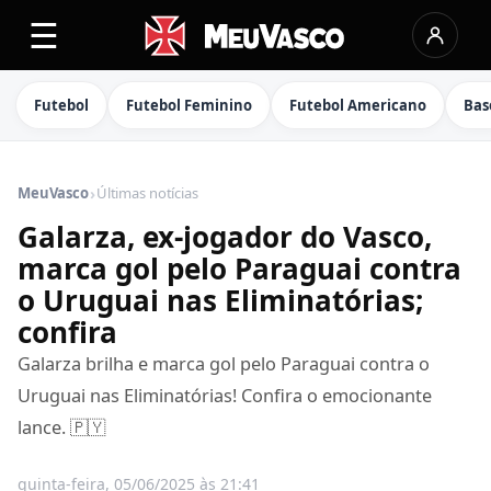
☰
Futebol
Futebol Feminino
Futebol Americano
Bas
›
MeuVasco
Últimas notícias
Galarza, ex-jogador do Vasco,
marca gol pelo Paraguai contra
o Uruguai nas Eliminatórias;
confira
Galarza brilha e marca gol pelo Paraguai contra o
Uruguai nas Eliminatórias! Confira o emocionante
lance. 🇵🇾
quinta-feira, 05/06/2025 às 21:41