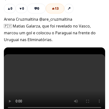
💬
0
🔥
13
↗
▲
0
▼
0
Arena Cruzmaltina @are_cruzmaltina
🇵🇾 Matias Galarza, que foi revelado no Vasco,
marcou um gol e colocou o Paraguai na frente do
Uruguai nas Eliminatórias.