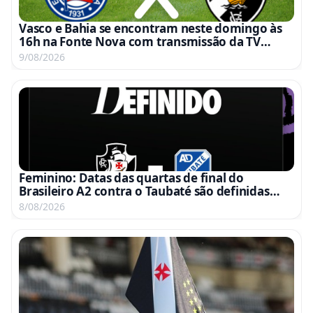
Vasco e Bahia se encontram neste domingo às
16h na Fonte Nova com transmissão da TV
Globo e Premiere
9/08/2026
Feminino: Datas das quartas de final do
Brasileiro A2 contra o Taubaté são definidas
para 15 e 22 de agosto
8/08/2026