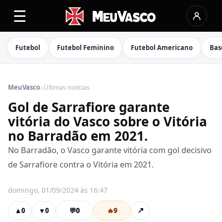
☰
Futebol
Futebol Feminino
Futebol Americano
Bas
›
MeuVasco
Últimas notícias
Gol de Sarrafiore garante
vitória do Vasco sobre o Vitória
no Barradão em 2021.
No Barradão, o Vasco garante vitória com gol decisivo
de Sarrafiore contra o Vitória em 2021.
domingo, 01/09/2024 às 16:47
💬
0
🔥
9
↗
▲
0
▼
0