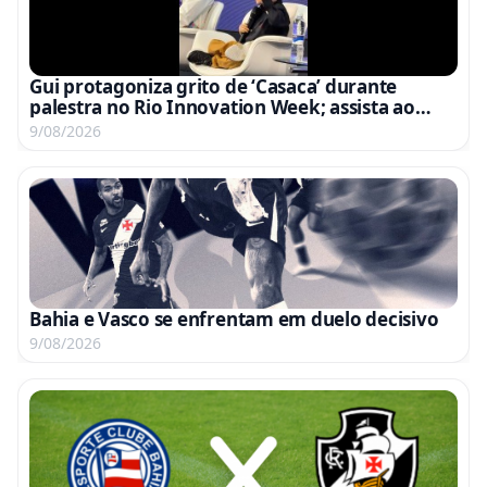
Gui protagoniza grito de ‘Casaca’ durante
palestra no Rio Innovation Week; assista ao
vídeo
9/08/2026
Bahia e Vasco se enfrentam em duelo decisivo
9/08/2026