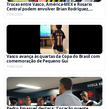
Trocas entre Vasco, América-MEX e Rosario
Central podem envolver Brian Rodríguez,
Campaz e Marino
7/08/2026
Vasco avança às quartas da Copa do Brasil com
comemoração de Pequeno Gui
7/08/2026
Pedro Emanuel destaca: ‘Coração quente,