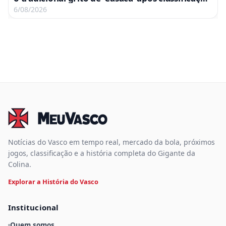
às quartas; assista ao vídeo
6/08/2026
Notícias do Vasco em tempo real, mercado da bola, próximos
jogos, classificação e a história completa do Gigante da
Colina.
Explorar a História do Vasco
Institucional
Quem somos