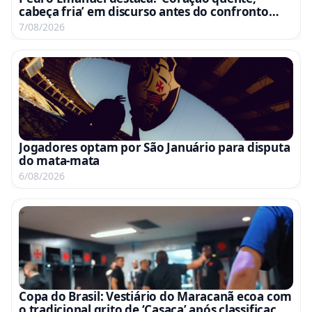
cabeça fria’ em discurso antes do confronto
com o Fluminense
7/08/2026
Jogadores optam por São Januário para disputa
do mata-mata
6/08/2026
Copa do Brasil: Vestiário do Maracanã ecoa com
o tradicional grito de ‘Casaca’ após classificação