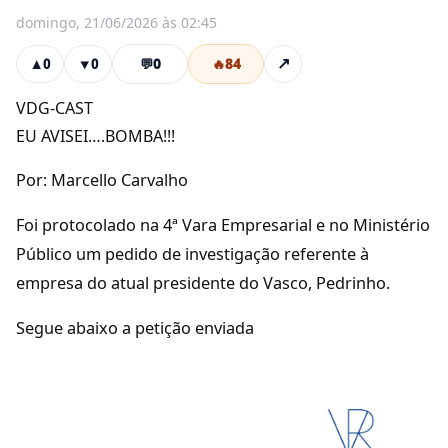
domingo, 21/06/2026 às 02:45
💬
0
🔥
84
↗
▲
0
▼
0
VDG-CAST
EU AVISEI….BOMBA!!!
Por: Marcello Carvalho
Foi protocolado na 4ª Vara Empresarial e no Ministério
Público um pedido de investigação referente à
empresa do atual presidente do Vasco, Pedrinho.
Segue abaixo a petição enviada