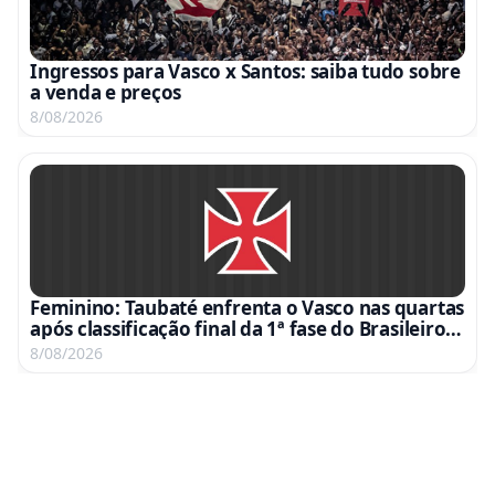
Ingressos para Vasco x Santos: saiba tudo sobre
a venda e preços
8/08/2026
Feminino: Taubaté enfrenta o Vasco nas quartas
após classificação final da 1ª fase do Brasileiro
A2
8/08/2026