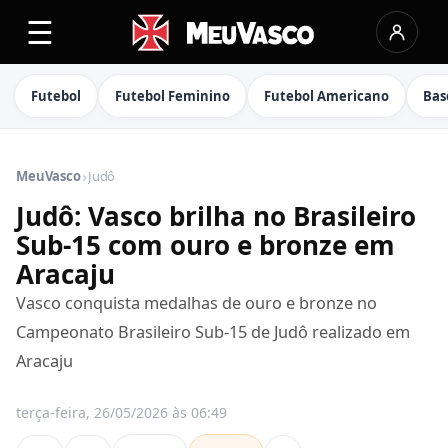
☰
Futebol
Futebol Feminino
Futebol Americano
Bas
›
MeuVasco
Judô
Judô: Vasco brilha no Brasileiro
Sub-15 com ouro e bronze em
Aracaju
Vasco conquista medalhas de ouro e bronze no
Campeonato Brasileiro Sub-15 de Judô realizado em
Aracaju
terça-feira, 26/05/2026 às 06:49