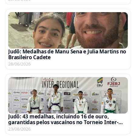
Judô: Medalhas de Manu Sena e Julia Martins no
Brasileiro Cadete
28/06/2026
Judô: 43 medalhas, incluindo 16 de ouro,
garantidas pelos vascaínos no Torneio Inter-
Regional
23/06/2026