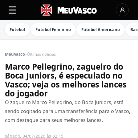
☰
Futebol
Futebol Feminino
Futebol Americano
Bas
›
MeuVasco
Últimas notícias
Marco Pellegrino, zagueiro do
Boca Juniors, é especulado no
Vasco; veja os melhores lances
do jogador
O zagueiro Marco Pellegrino, do Boca Juniors, está
sendo cogitado para uma transferência para o Vasco,
com destaque para seus melhores lances.
sábado, 04/07/2026 às 02:15