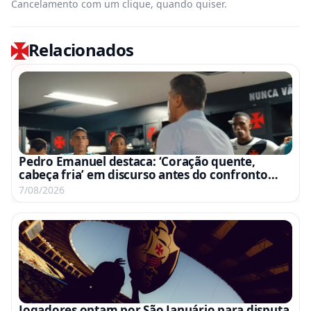
Cancelamento com um clique, quando quiser.
Relacionados
Pedro Emanuel destaca: ‘Coração quente,
cabeça fria’ em discurso antes do confronto
com o Fluminense
7/08/2026
Jogadores optam por São Januário para disputa