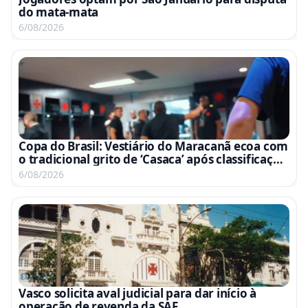
do mata-mata
6/08/2026
Copa do Brasil: Vestiário do Maracanã ecoa com
o tradicional grito de ‘Casaca’ após classificação
às quartas; assista ao vídeo
6/08/2026
Vasco solicita aval judicial para dar início à
operação de revenda da SAF