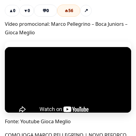
💬
0
🔥
56
↗
▲
0
▼
0
Vídeo promocional: Marco Pellegrino – Boca Juniors –
Gioca Meglio
Fonte: Youtube Gioca Meglio
COMO JOGA MARCO PELLEGRINO | NOVO REFORÇO