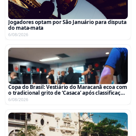
Jogadores optam por São Januário para disputa
do mata-mata
6/08/2026
Copa do Brasil: Vestiário do Maracanã ecoa com
o tradicional grito de ‘Casaca’ após classificação
às quartas; assista ao vídeo
6/08/2026