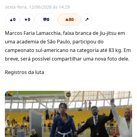
sexta-feira, 12/06/2026 às 14:29
💬
0
🔥
80
↗
▲
0
▼
0
Marcos Faria Lamacchia, faixa branca de jiu-jitsu em
uma academia de São Paulo, participou do
campeonato sul-americano na categoria até 83 kg. Em
breve, será possível compartilhar uma nova foto dele.
Registros da luta