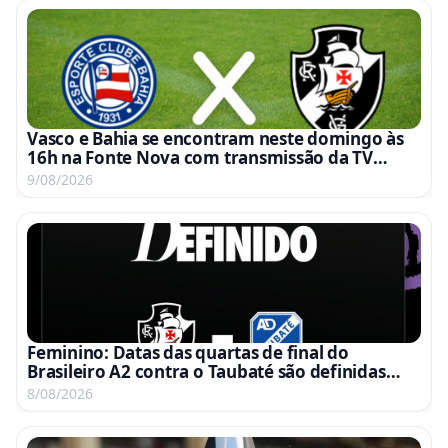
Vasco e Bahia se encontram neste domingo às
16h na Fonte Nova com transmissão da TV
Globo e Premiere
9/08/2026
Feminino: Datas das quartas de final do
Brasileiro A2 contra o Taubaté são definidas
para 15 e 22 de agosto
8/08/2026