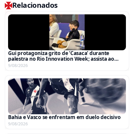
Relacionados
Gui protagoniza grito de ‘Casaca’ durante
palestra no Rio Innovation Week; assista ao
vídeo
9/08/2026
Bahia e Vasco se enfrentam em duelo decisivo
9/08/2026