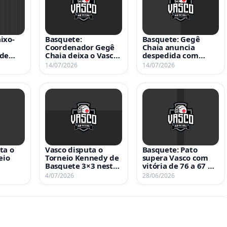
ixo-
Basquete:
Basquete: Gegê
Coordenador Gegê
Chaia anuncia
ede
Chaia deixa o Vasco
despedida com
 da
e se junta ao
mensagem
14/07/2026
14/07/2026
Flamengo
impactante: ‘Fim de
um ciclo’
ta o
Vasco disputa o
Basquete: Pato
eio
Torneio Kennedy de
supera Vasco com
Basquete 3×3 neste
vitória de 76 a 67 na
 em
domingo às 9h30
LDB Sub-22
4/07/2026
28/06/2026
em Nova Iguaçu