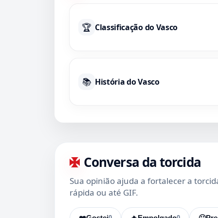
🏆
Classificação do Vasco
📚
História do Vasco
Conversa da torcida
Sua opinião ajuda a fortalecer a torci
rápida ou até GIF.
❤️
Gostei
0
🔥
Empolgado
0
🙂
Pre