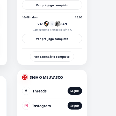
Ver pré-jogo completo
16/08 · dom
16:00
VAS
SAN
x
Campeonato Brasileiro Série A
Ver pré-jogo completo
ver calendário completo
SIGA O MEUVASCO
Threads
Seguir
Instagram
Seguir