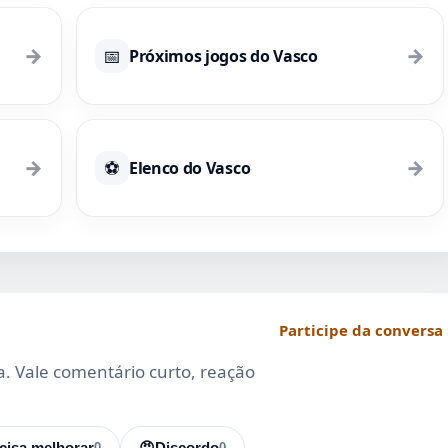
→
→
📅
Próximos jogos do Vasco
→
→
⚽
Elenco do Vasco
Participe da conversa
da. Vale comentário curto, reação
cisa melhorar
0
😡
Discordo
0