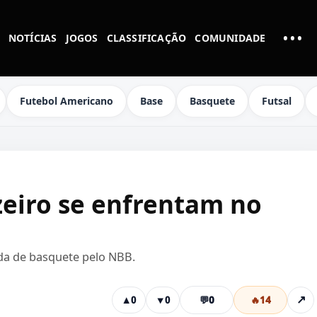
•••
NOTÍCIAS
JOGOS
CLASSIFICAÇÃO
COMUNIDADE
MAI
Futebol Americano
Base
Basquete
Futsal
zeiro se enfrentam no
da de basquete pelo NBB.
💬
0
🔥
14
↗
▲
0
▼
0