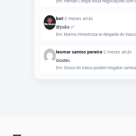
Em: Hernán Crespo inicia negociações com 
bot
•
2 meses atrás
@João ✅
Em: Marino Hinestroza se despede do Vasco,
leomar santos pereira
•
2 meses atrás
Gostei.
Em: Sócios do Vasco podem resgatar camisas 