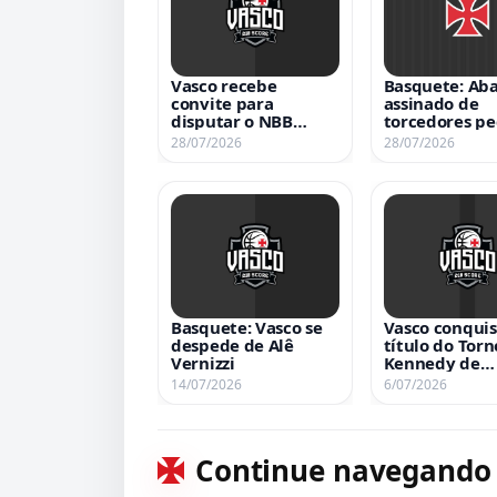
Vasco recebe
Basquete: Aba
convite para
assinado de
disputar o NBB
torcedores p
nesta temporada
permanência
28/07/2026
28/07/2026
modalidade
Basquete: Vasco se
Vasco conquis
despede de Alê
título do Torn
Vernizzi
Kennedy de
Basquete 3×3
14/07/2026
6/07/2026
Nova Iguaçu
Continue navegando