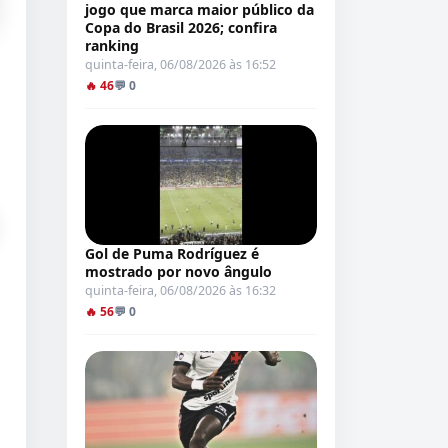
jogo que marca maior público da
Copa do Brasil 2026; confira
ranking
quinta-feira, 06/08/2026 às 16:52
🔥 46
💬 0
Gol de Puma Rodríguez é
mostrado por novo ângulo
quinta-feira, 06/08/2026 às 16:32
🔥 56
💬 0