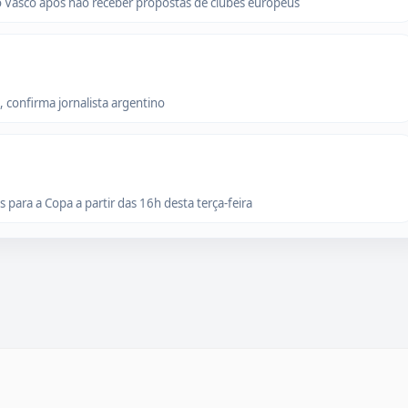
o Vasco após não receber propostas de clubes europeus
 confirma jornalista argentino
para a Copa a partir das 16h desta terça-feira