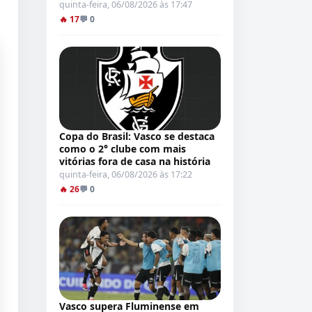
quinta-feira, 06/08/2026 às 17:47
🔥 17
💬 0
Copa do Brasil: Vasco se destaca
como o 2° clube com mais
vitórias fora de casa na história
quinta-feira, 06/08/2026 às 17:22
🔥 26
💬 0
Vasco supera Fluminense em