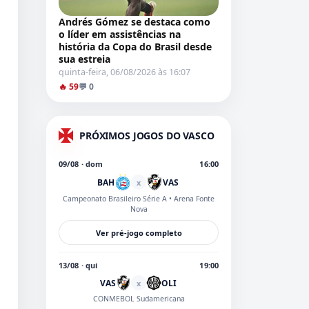
Andrés Gómez se destaca como
o líder em assistências na
história da Copa do Brasil desde
sua estreia
quinta-feira, 06/08/2026 às 16:07
🔥 59
💬 0
PRÓXIMOS JOGOS DO VASCO
09/08 · dom
16:00
BAH
VAS
x
Campeonato Brasileiro Série A
• Arena Fonte
Nova
Ver pré-jogo completo
13/08 · qui
19:00
VAS
OLI
x
CONMEBOL Sudamericana