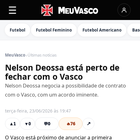
☰
Futebol
Futebol Feminino
Futebol Americano
Bas
›
MeuVasco
Últimas notícias
Nelson Deossa está perto de
fechar com o Vasco
Nelson Deossa negocia a possibilidade de contrato
com o Vasco, com um acordo iminente.
terça-feira, 23/06/2026 às 19:47
💬
0
🔥
76
↗
▲
1
▼
0
O Vasco está próximo de anunciar a primeira