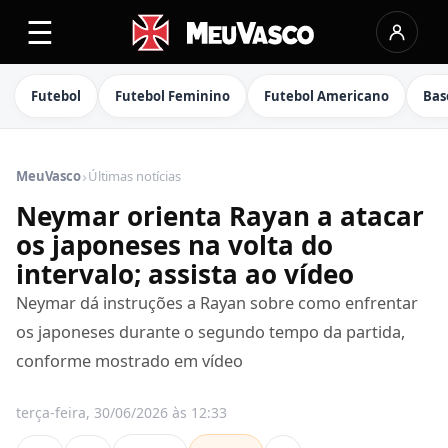
☰
Futebol
Futebol Feminino
Futebol Americano
Bas
›
MeuVasco
Últimas notícias
Neymar orienta Rayan a atacar
os japoneses na volta do
intervalo; assista ao vídeo
Neymar dá instruções a Rayan sobre como enfrentar
os japoneses durante o segundo tempo da partida,
conforme mostrado em vídeo
terça-feira, 30/06/2026 às 12:33