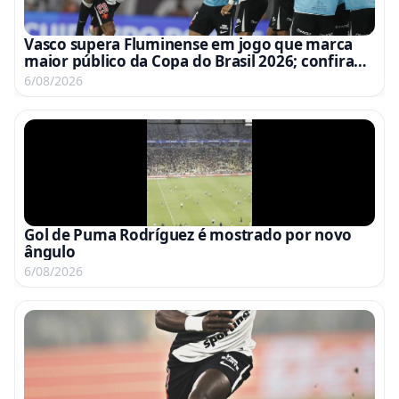
Vasco supera Fluminense em jogo que marca
maior público da Copa do Brasil 2026; confira
ranking
6/08/2026
Gol de Puma Rodríguez é mostrado por novo
ângulo
6/08/2026