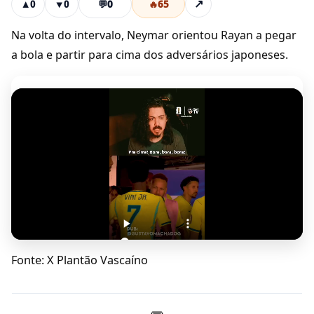
💬
0
🔥
65
↗
▲
0
▼
0
Na volta do intervalo, Neymar orientou Rayan a pegar
a bola e partir para cima dos adversários japoneses.
Fonte: X Plantão Vascaíno