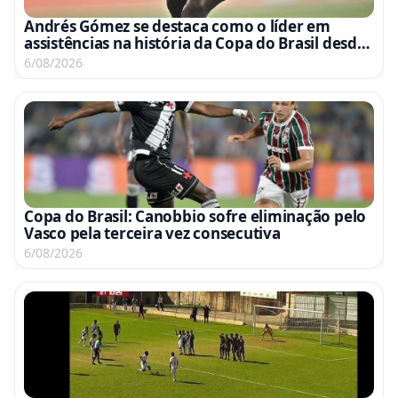
Andrés Gómez se destaca como o líder em
assistências na história da Copa do Brasil desde
sua estreia
6/08/2026
Copa do Brasil: Canobbio sofre eliminação pelo
Vasco pela terceira vez consecutiva
6/08/2026