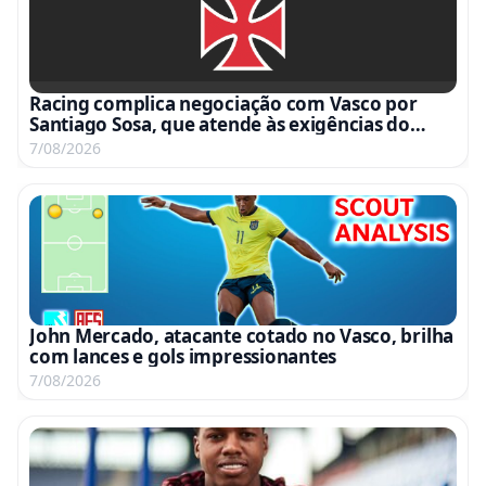
Racing complica negociação com Vasco por
Santiago Sosa, que atende às exigências do
clube argentino
7/08/2026
John Mercado, atacante cotado no Vasco, brilha
com lances e gols impressionantes
7/08/2026