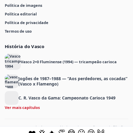
Política de imagens
Política editorial
Política de privacidade
Termos de uso
História do Vasco
Vasco 2×0 Fluminense (1994) — tricampeão carioca
Jogões de 1987–1988 — “Aos perdedores, as cocadas”
(Vasco x Flamengo)
C. R. Vasco da Gama: Campeonato Carioca 1949
Ver mais capítulos
MeuVasco.com.br é um portal independente e não possui afiliação
❤️
💢
🔥
👏
😂
😮
😢
🙌