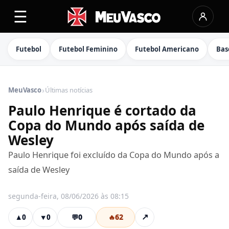
☰
Futebol
Futebol Feminino
Futebol Americano
Bas
›
MeuVasco
Últimas notícias
Paulo Henrique é cortado da
Copa do Mundo após saída de
Wesley
Paulo Henrique foi excluído da Copa do Mundo após a
saída de Wesley
segunda-feira, 08/06/2026 às 08:15
💬
0
🔥
62
↗
▲
0
▼
0