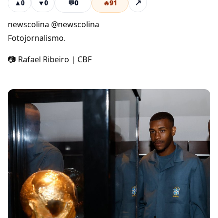
💬
0
🔥
91
↗
▲
0
▼
0
newscolina @newscolina
Fotojornalismo.
📷 Rafael Ribeiro | CBF