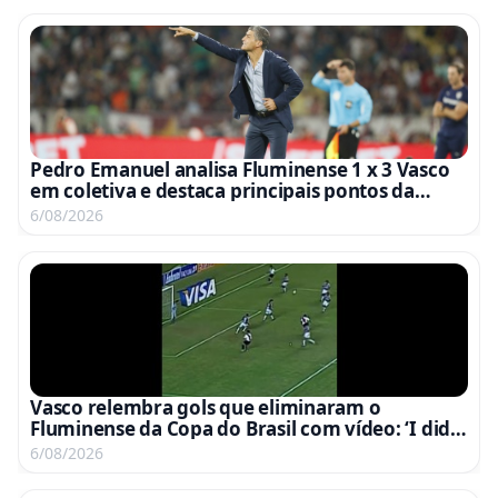
Pedro Emanuel analisa Fluminense 1 x 3 Vasco
em coletiva e destaca principais pontos da
partida
6/08/2026
Vasco relembra gols que eliminaram o
Fluminense da Copa do Brasil com vídeo: ‘I did it
again’
6/08/2026