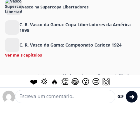
Vasco na Supercopa Libertadores
C. R. Vasco da Gama: Copa Libertadores da América
1998
C. R. Vasco da Gama: Campeonato Carioca 1924
Ver mais capítulos
MeuVasco.com.br é um portal independente e não possui afiliação
❤️
💢
🔥
👏
😂
😮
😢
🙌
oficial com o Club de Regatas Vasco da Gama.
© 2026 Assis Media Holdings LLC. Todos os direitos reservados.
➜
GIF