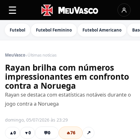
☰
Futebol
Futebol Feminino
Futebol Americano
Bas
›
MeuVasco
Últimas notícias
Rayan brilha com números
impressionantes em confronto
contra a Noruega
Rayan se destaca com estatísticas notáveis durante o
jogo contra a Noruega
domingo, 05/07/2026 às 23:29
💬
0
🔥
76
↗
▲
0
▼
0