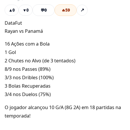
💬
0
🔥
59
↗
▲
0
▼
0
DataFut
Rayan vs Panamá
16 Ações com a Bola
1 Gol
2 Chutes no Alvo (de 3 tentados)
8/9 nos Passes (89%)
3/3 nos Dribles (100%)
3 Bolas Recuperadas
3/4 nos Duelos (75%)
O jogador alcançou 10 G/A (8G 2A) em 18 partidas na
temporada!