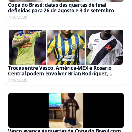
Copa do Brasil: datas das quartas de final
definidas para 26 de agosto e 3 de setembro
7/08/2026
Trocas entre Vasco, América-MEX e Rosario
Central podem envolver Brian Rodríguez,
Campaz e Marino
7/08/2026
Vasco avança às quartas da Copa do Brasil com