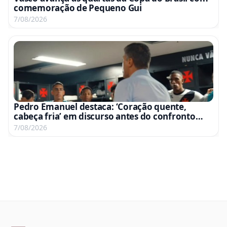
comemoração de Pequeno Gui
7/08/2026
Pedro Emanuel destaca: ‘Coração quente,
cabeça fria’ em discurso antes do confronto
com o Fluminense
7/08/2026