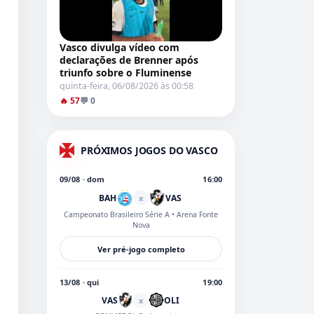
Vasco divulga vídeo com
declarações de Brenner após
triunfo sobre o Fluminense
quinta-feira, 06/08/2026 às 00:58
🔥 57
💬 0
PRÓXIMOS JOGOS DO VASCO
09/08 · dom
16:00
BAH
VAS
x
Campeonato Brasileiro Série A
• Arena Fonte
Nova
Ver pré-jogo completo
13/08 · qui
19:00
VAS
OLI
x