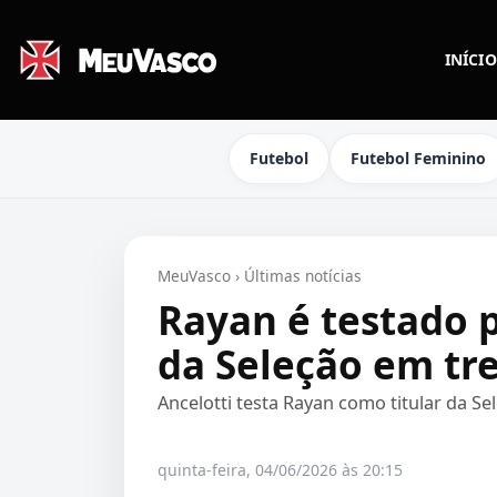
INÍCIO
Futebol
Futebol Feminino
MeuVasco
›
Últimas notícias
Rayan é testado p
da Seleção em tre
Ancelotti testa Rayan como titular da Se
quinta-feira, 04/06/2026 às 20:15