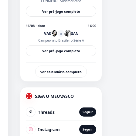
CONMEBOL Sudamericana
Ver pré-jogo completo
16/08 · dom
16:00
VAS
SAN
x
Campeonato Brasileiro Série A
Ver pré-jogo completo
ver calendário completo
SIGA O MEUVASCO
Threads
Seguir
Instagram
Seguir