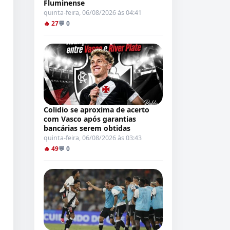
Fluminense
quinta-feira, 06/08/2026 às 04:41
🔥 27
💬 0
Colidio se aproxima de acerto
com Vasco após garantias
bancárias serem obtidas
quinta-feira, 06/08/2026 às 03:43
🔥 49
💬 0