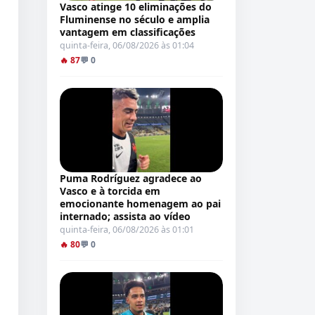
Vasco atinge 10 eliminações do
Fluminense no século e amplia
vantagem em classificações
quinta-feira, 06/08/2026 às 01:04
🔥 87
💬 0
Puma Rodríguez agradece ao
Vasco e à torcida em
emocionante homenagem ao pai
internado; assista ao vídeo
quinta-feira, 06/08/2026 às 01:01
🔥 80
💬 0