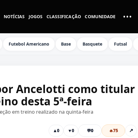
•••
NOTÍCIAS
JOGOS
CLASSIFICAÇÃO
COMUNIDADE
MAI
Futebol Americano
Base
Basquete
Futsal
or Ancelotti como titular
ino desta 5ª-feira
leção em treino realizado na quinta-feira
💬
0
🔥
75
↗
▲
0
▼
0