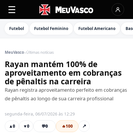
☰
Futebol
Futebol Feminino
Futebol Americano
Bas
›
MeuVasco
Últimas notícias
Rayan mantém 100% de
aproveitamento em cobranças
de pênaltis na carreira
Rayan registra aproveitamento perfeito em cobranças
de pênaltis ao longo de sua carreira profissional
segunda-feira, 06/07/2026 às 12:29
💬
0
🔥
100
↗
▲
0
▼
0