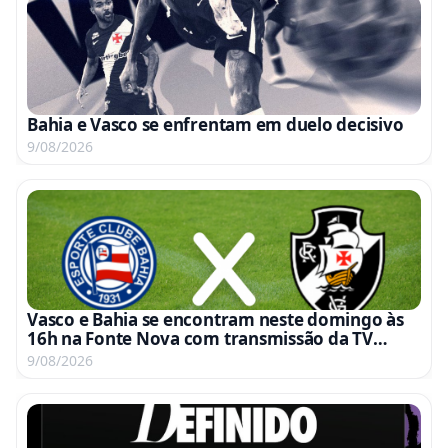
Bahia e Vasco se enfrentam em duelo decisivo
9/08/2026
Vasco e Bahia se encontram neste domingo às
16h na Fonte Nova com transmissão da TV
Globo e Premiere
9/08/2026