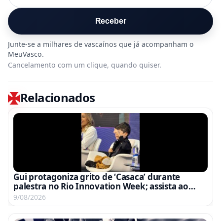
Receber
Cancelamento com um clique, quando quiser.
Relacionados
Gui protagoniza grito de ‘Casaca’ durante
palestra no Rio Innovation Week; assista ao
vídeo
9/08/2026