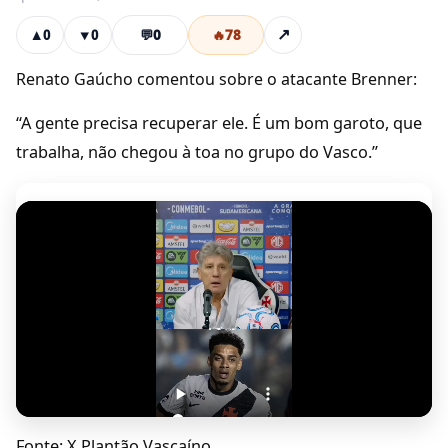
💬
0
🔥
78
↗
▲
0
▼
0
Renato Gaúcho comentou sobre o atacante Brenner:
“A gente precisa recuperar ele. É um bom garoto, que
trabalha, não chegou à toa no grupo do Vasco.”
Fonte: X Plantão Vascaíno