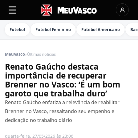
☰
Futebol
Futebol Feminino
Futebol Americano
Bas
›
MeuVasco
Últimas notícias
Renato Gaúcho destaca
importância de recuperar
Brenner no Vasco: ‘É um bom
garoto que trabalha duro’
Renato Gaúcho enfatiza a relevância de reabilitar
Brenner no Vasco, ressaltando seu empenho e
dedicação no trabalho diário
quarta-feira, 27/05/2026 às 23:06