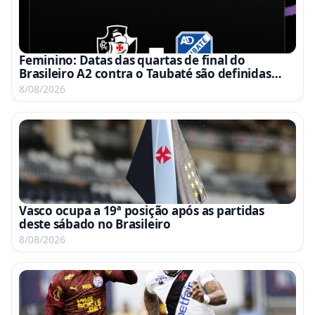
Feminino: Datas das quartas de final do
Brasileiro A2 contra o Taubaté são definidas
para 15 e 22 de agosto
8/08/2026
Vasco ocupa a 19ª posição após as partidas
deste sábado no Brasileiro
8/08/2026