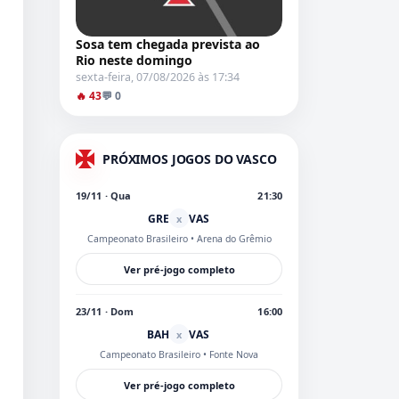
Sosa tem chegada prevista ao
Rio neste domingo
sexta-feira, 07/08/2026 às 17:34
🔥 43
💬 0
PRÓXIMOS JOGOS DO VASCO
19/11 · Qua
21:30
GRE
VAS
x
Campeonato Brasileiro
• Arena do Grêmio
Ver pré-jogo completo
23/11 · Dom
16:00
BAH
VAS
x
Campeonato Brasileiro
• Fonte Nova
Ver pré-jogo completo