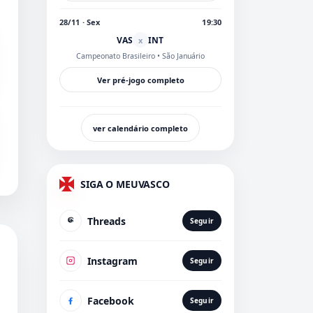
28/11 · Sex
19:30
VAS
INT
x
Campeonato Brasileiro
• São Januário
Ver pré-jogo completo
ver calendário completo
SIGA O MEUVASCO
Threads
Seguir
Instagram
Seguir
Facebook
Seguir