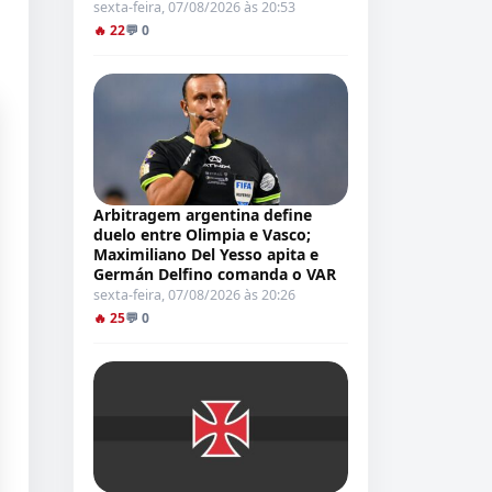
sexta-feira, 07/08/2026 às 20:53
🔥 22
💬 0
Arbitragem argentina define
duelo entre Olimpia e Vasco;
Maximiliano Del Yesso apita e
Germán Delfino comanda o VAR
sexta-feira, 07/08/2026 às 20:26
🔥 25
💬 0