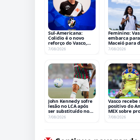
Sul-Americana:
Feminino: Vas
Colidio é o novo
embarca para
reforço do Vasco,
Maceió para 
confira detalhes da
contra o UDA 
7/08/2026
7/08/2026
contratação
Brasileiro A2
John Kennedy sofre
Vasco recebe 
lesão no LCA após
positivo do A
ser substituído no
MEX sobre pr
clássico contra o
por Brian Rod
7/08/2026
7/08/2026
Vasco