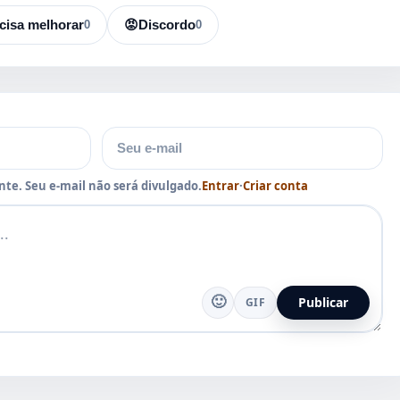
cisa melhorar
0
😡
Discordo
0
E-mail
te. Seu e-mail não será divulgado.
Entrar
·
Criar conta
🙂
Publicar
GIF