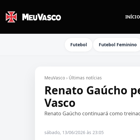
INÍCIO
Futebol
Futebol Feminino
MeuVasco
›
Últimas notícias
Renato Gaúcho p
Vasco
Renato Gaúcho continuará como treinad
sábado, 13/06/2026 às 23:05