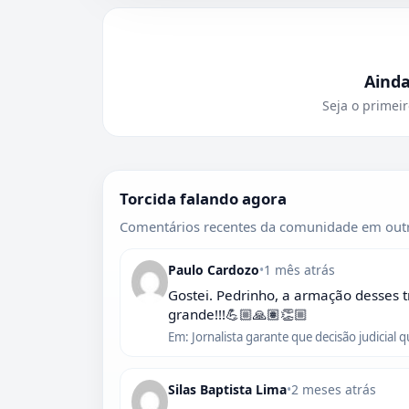
Aind
Seja o primeir
Torcida falando agora
Comentários recentes da comunidade em outr
Paulo Cardozo
•
1 mês atrás
Gostei. Pedrinho, a armação desses t
grande!!!💪🏼🙏🏽👏🏼
Em: Jornalista garante que decisão judicial 
Silas Baptista Lima
•
2 meses atrás