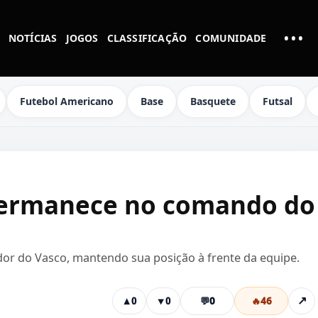
•••
NOTÍCIAS
JOGOS
CLASSIFICAÇÃO
COMUNIDADE
MAI
Futebol Americano
Base
Basquete
Futsal
ermanece no comando do
or do Vasco, mantendo sua posição à frente da equipe.
💬
0
🔥
46
↗
▲
0
▼
0