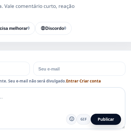
da. Vale comentário curto, reação
cisa melhorar
0
😡
Discordo
0
E-mail
te. Seu e-mail não será divulgado.
Entrar
·
Criar conta
🙂
Publicar
GIF