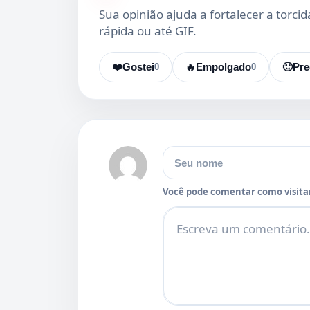
Sua opinião ajuda a fortalecer a torci
rápida ou até GIF.
❤️
Gostei
0
🔥
Empolgado
0
🙂
Pre
Nome
Você pode comentar como visitan
Comentário