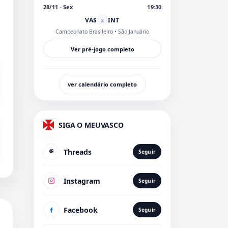
28/11 · Sex
19:30
VAS
INT
x
Campeonato Brasileiro
• São Januário
Ver pré-jogo completo
ver calendário completo
SIGA O MEUVASCO
Threads
Seguir
Instagram
Seguir
Facebook
Seguir