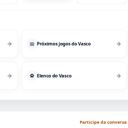
bastidores da
partida
→
→
📅
Próximos jogos do Vasco
→
→
⚽
Elenco do Vasco
Participe da conversa