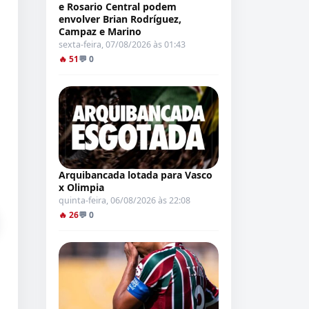
e Rosario Central podem
envolver Brian Rodríguez,
Campaz e Marino
sexta-feira, 07/08/2026 às 01:43
🔥 51
💬 0
Arquibancada lotada para Vasco
x Olimpia
quinta-feira, 06/08/2026 às 22:08
🔥 26
💬 0