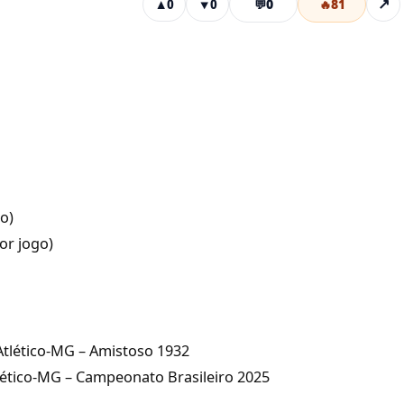
💬
0
🔥
81
↗
▲
0
▼
0
o)
or jogo)
 Atlético-MG – Amistoso 1932
tlético-MG – Campeonato Brasileiro 2025