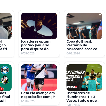
l
Jogadores optam
Copa do Brasil:
ação
por São Januário
Vestiário do
 fria’
para disputa do
Maracanã ecoa com
ntes
mata-mata
o tradicional grito
6/08/2026
6/08/2026
com o
de ‘Casaca’ após
classificação às
quartas; assista ao
vídeo
idos
Casa Pia avança em
Bastidores de
 final
negociações com JP
Fluminense 1 x 3
asil
Vasco: tudo o que
6/08/2026
aconteceu nos
6/08/2026