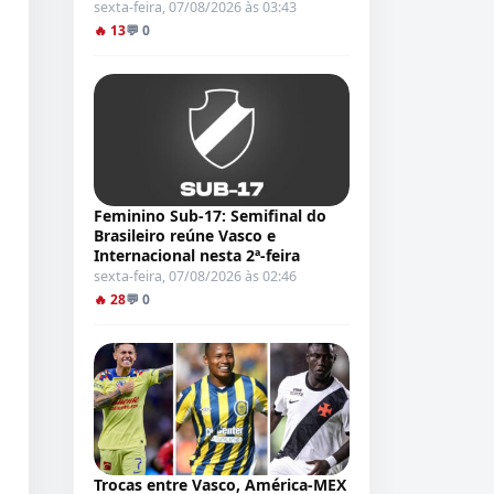
sexta-feira, 07/08/2026 às 03:43
🔥 13
💬 0
Feminino Sub-17: Semifinal do
Brasileiro reúne Vasco e
Internacional nesta 2ª-feira
sexta-feira, 07/08/2026 às 02:46
🔥 28
💬 0
Trocas entre Vasco, América-MEX