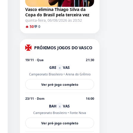
Vasco elimina Thiago Silva da
Copa do Brasil pela terceira vez
quinta-feira, 06/08/2026 às 20:52
🔥 50
💬 0
PRÓXIMOS JOGOS DO VASCO
19/11 · Qua
21:30
GRE
VAS
x
Campeonato Brasileiro
• Arena do Grêmio
Ver pré-jogo completo
23/11 · Dom
16:00
BAH
VAS
x
Campeonato Brasileiro
• Fonte Nova
Ver pré-jogo completo