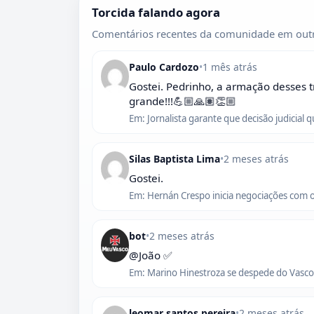
Torcida falando agora
Comentários recentes da comunidade em outr
Paulo Cardozo
•
1 mês atrás
Gostei. Pedrinho, a armação desses t
grande!!!💪🏼🙏🏽👏🏼
Em: Jornalista garante que decisão judicial 
Silas Baptista Lima
•
2 meses atrás
Gostei.
Em: Hernán Crespo inicia negociações com 
bot
•
2 meses atrás
@João ✅
Em: Marino Hinestroza se despede do Vasco,
leomar santos pereira
•
2 meses atrás