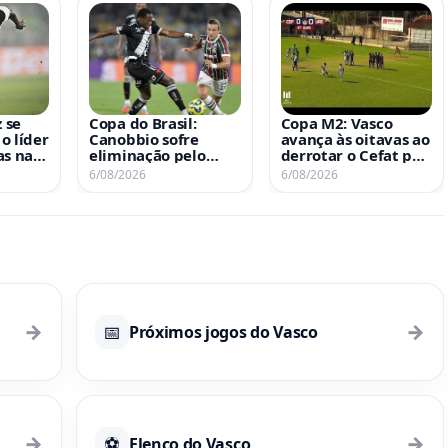
 se
Copa do Brasil:
Copa M2: Vasco
o líder
Canobbio sofre
avança às oitavas ao
as na
eliminação pelo
derrotar o Cefat por
opa do
Vasco pela terceira
1 a 0
6/08/2026
6/08/2026
sua
vez consecutiva
→
→
📅
Próximos jogos do Vasco
→
→
⚽
Elenco do Vasco