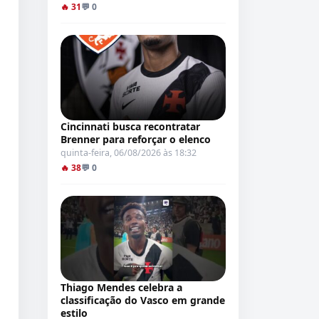
🔥 31
💬 0
Cincinnati busca recontratar
Brenner para reforçar o elenco
quinta-feira, 06/08/2026 às 18:32
🔥 38
💬 0
Thiago Mendes celebra a
classificação do Vasco em grande
estilo