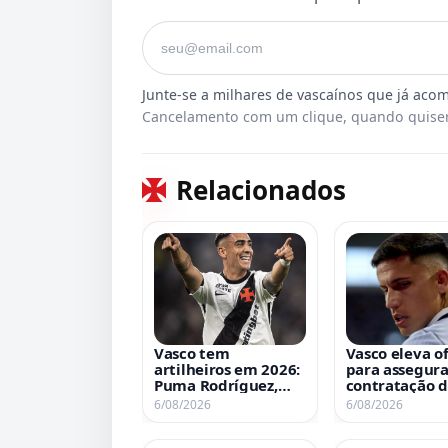
Seu e-mail
Cancelamento com um clique, quando quiser
Relacionados
Vasco tem
Vasco eleva o
artilheiros em 2026:
para assegura
Puma Rodríguez,
contratação 
Thiago Mendes e
Brian Rodrígu
6/08/2026
6/08/2026
Spinelli empatam
na liderança de gols