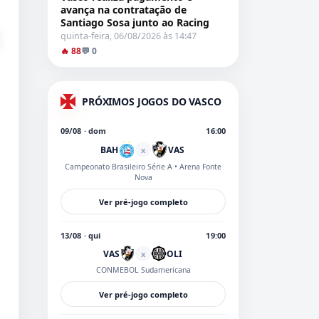
avança na contratação de
Santiago Sosa junto ao Racing
quinta-feira, 06/08/2026 às 14:47
🔥 88
💬 0
PRÓXIMOS JOGOS DO VASCO
09/08 · dom
16:00
BAH
VAS
x
Campeonato Brasileiro Série A
• Arena Fonte
Nova
Ver pré-jogo completo
13/08 · qui
19:00
VAS
OLI
x
CONMEBOL Sudamericana
Ver pré-jogo completo