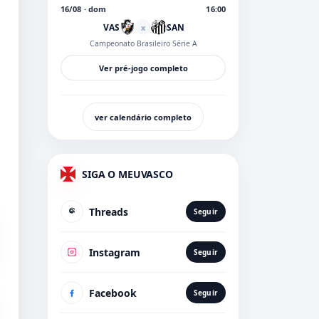
16/08 · dom
16:00
VAS
SAN
x
Campeonato Brasileiro Série A
Ver pré-jogo completo
ver calendário completo
SIGA O MEUVASCO
Threads
Seguir
Instagram
Seguir
Facebook
Seguir