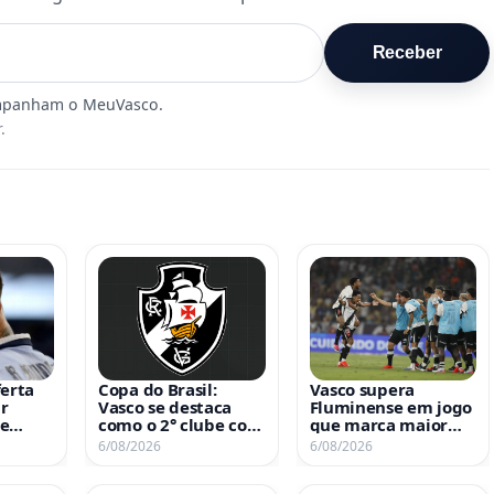
Receber
.
ferta
Copa do Brasil:
Vasco supera
r
Vasco se destaca
Fluminense em jogo
de
como o 2° clube com
que marca maior
ez
mais vitórias fora de
público da Copa do
6/08/2026
6/08/2026
casa na história
Brasil 2026; confira
ranking