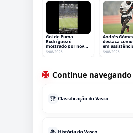
Gol de Puma
Andrés Gómez
Rodríguez é
destaca como 
mostrado por novo
em assistênci
ângulo
história da C
6/08/2026
6/08/2026
Brasil desde 
estreia
Continue navegando
🏆
Classificação do Vasco
📚
História do Vasco