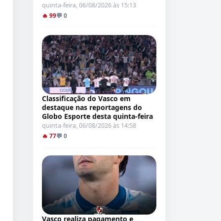
quinta-feira, 06/08/2026 às 15:13
🔥 99
💬 0
Classificação do Vasco em
destaque nas reportagens do
Globo Esporte desta quinta-feira
quinta-feira, 06/08/2026 às 14:58
🔥 77
💬 0
Vasco realiza pagamento e