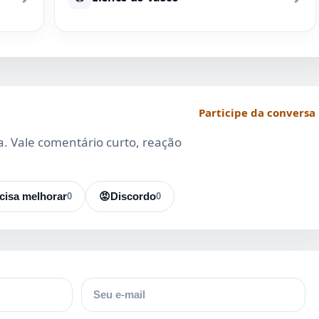
Participe da conversa
da. Vale comentário curto, reação
cisa melhorar
0
😡
Discordo
0
E-mail