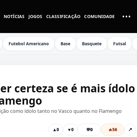
•••
NOTÍCIAS
JOGOS
CLASSIFICAÇÃO
COMUNIDADE
MAI
Futebol Americano
Base
Basquete
Futsal
er certeza se é mais ídolo
Flamengo
ição como ídolo tanto no Vasco quanto no Flamengo
💬
0
🔥
56
↗
▲
0
▼
0