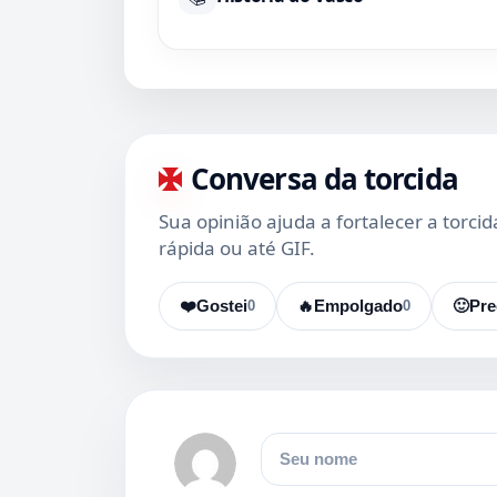
Conversa da torcida
Sua opinião ajuda a fortalecer a torci
rápida ou até GIF.
❤️
Gostei
0
🔥
Empolgado
0
🙂
Pre
Nome