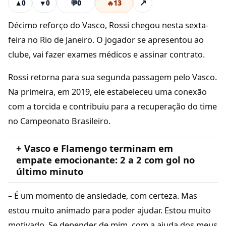
💬
0
🔥
13
↗
▲
0
▼
0
Décimo reforço do Vasco, Rossi chegou nesta sexta-
feira no Rio de Janeiro. O jogador se apresentou ao
clube, vai fazer exames médicos e assinar contrato.
Rossi retorna para sua segunda passagem pelo Vasco.
Na primeira, em 2019, ele estabeleceu uma conexão
com a torcida e contribuiu para a recuperação do time
no Campeonato Brasileiro.
+ Vasco e Flamengo terminam em
empate emocionante: 2 a 2 com gol no
último minuto
– É um momento de ansiedade, com certeza. Mas
estou muito animado para poder ajudar. Estou muito
motivado. Se depender de mim, com a ajuda dos meus