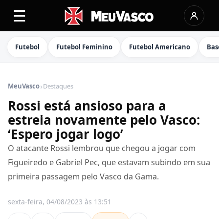
☰
Futebol
Futebol Feminino
Futebol Americano
Bas
›
MeuVasco
Destaques
Rossi está ansioso para a
estreia novamente pelo Vasco:
‘Espero jogar logo’
O atacante Rossi lembrou que chegou a jogar com
Figueiredo e Gabriel Pec, que estavam subindo em sua
primeira passagem pelo Vasco da Gama.
sexta-feira, 04/08/2023 às 13:51