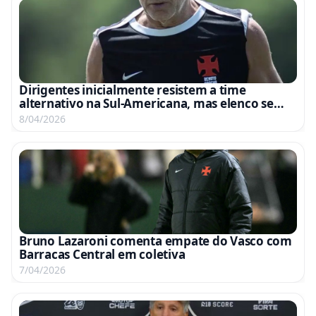
Dirigentes inicialmente resistem a time
alternativo na Sul-Americana, mas elenco se
anima com oportunidade
8/04/2026
Bruno Lazaroni comenta empate do Vasco com
Barracas Central em coletiva
7/04/2026