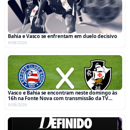
Bahia e Vasco se enfrentam em duelo decisivo
9/08/2026
Vasco e Bahia se encontram neste domingo às
16h na Fonte Nova com transmissão da TV
Globo e Premiere
9/08/2026