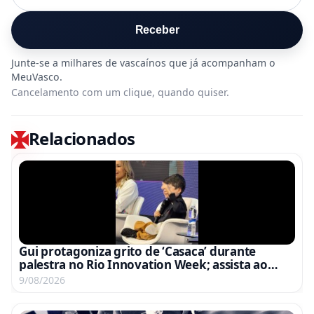
Receber
Cancelamento com um clique, quando quiser.
Relacionados
Gui protagoniza grito de ‘Casaca’ durante
palestra no Rio Innovation Week; assista ao
vídeo
9/08/2026