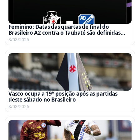
Feminino: Datas das quartas de final do
Brasileiro A2 contra o Taubaté são definidas
para 15 e 22 de agosto
8/08/2026
Vasco ocupa a 19ª posição após as partidas
deste sábado no Brasileiro
8/08/2026