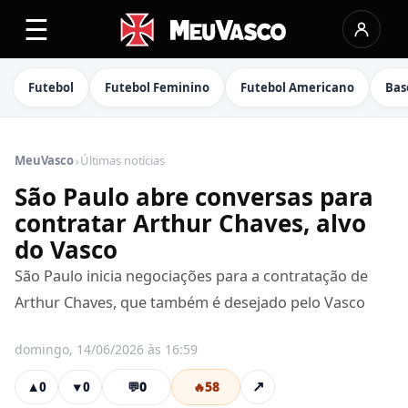
☰
Futebol
Futebol Feminino
Futebol Americano
Bas
›
MeuVasco
Últimas notícias
São Paulo abre conversas para
contratar Arthur Chaves, alvo
do Vasco
São Paulo inicia negociações para a contratação de
Arthur Chaves, que também é desejado pelo Vasco
domingo, 14/06/2026 às 16:59
💬
0
🔥
58
↗
▲
0
▼
0