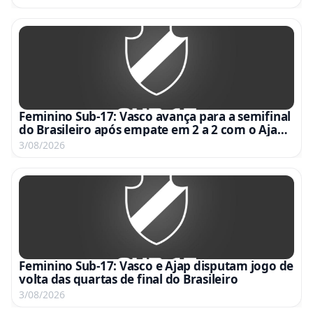
Feminino Sub-17: Vasco avança para a semifinal
do Brasileiro após empate em 2 a 2 com o Ajap
no Nivaldo Pereira
3/08/2026
Feminino Sub-17: Vasco e Ajap disputam jogo de
volta das quartas de final do Brasileiro
3/08/2026