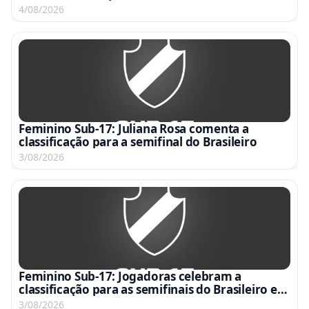
15h
4/08/2026
Feminino Sub-17: Juliana Rosa comenta a
classificação para a semifinal do Brasileiro
3/08/2026
Feminino Sub-17: Jogadoras celebram a
classificação para as semifinais do Brasileiro em
vídeo emocionante
3/08/2026