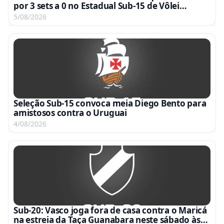
por 3 sets a 0 no Estadual Sub-15 de Vôlei
Feminino
5/08/2026
Seleção Sub-15 convoca meia Diego Bento para
amistosos contra o Uruguai
4/08/2026
Sub-20: Vasco joga fora de casa contra o Maricá
na estreia da Taça Guanabara neste sábado às