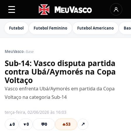
☰
Futebol
Futebol Feminino
Futebol Americano
Bas
›
MeuVasco
Base
Sub-14: Vasco disputa partida
contra Ubá/Aymorés na Copa
Voltaço
Vasco enfrenta Ubá/Aymorés em partida da Copa
Voltaço na categoria Sub-14
terça-feira, 02/06/2026 às 16:03
💬
0
🔥
53
↗
▲
0
▼
0