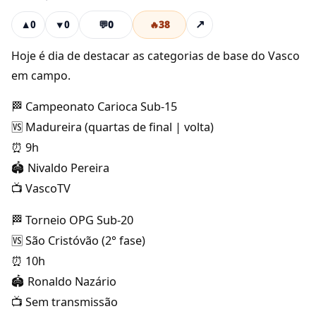
💬
0
🔥
38
↗
▲
0
▼
0
Hoje é dia de destacar as categorias de base do Vasco
em campo.
🏁 Campeonato Carioca Sub-15
🆚 Madureira (quartas de final | volta)
⏰ 9h
🏟️ Nivaldo Pereira
📺 VascoTV
🏁 Torneio OPG Sub-20
🆚 São Cristóvão (2° fase)
⏰ 10h
🏟️ Ronaldo Nazário
📺 Sem transmissão