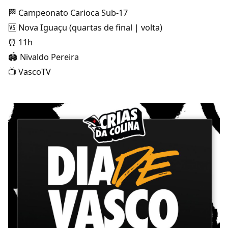
🏁 Campeonato Carioca Sub-17
🆚 Nova Iguaçu (quartas de final | volta)
⏰ 11h
🏟️ Nivaldo Pereira
📺 VascoTV