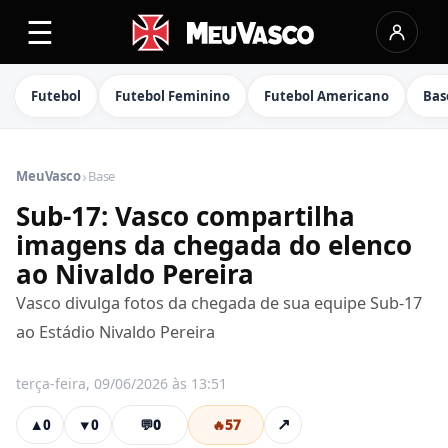
☰
Futebol
Futebol Feminino
Futebol Americano
Bas
›
MeuVasco
Base
Sub-17: Vasco compartilha
imagens da chegada do elenco
ao Nivaldo Pereira
Vasco divulga fotos da chegada de sua equipe Sub-17
ao Estádio Nivaldo Pereira
terça-feira, 09/06/2026 às 13:51
💬
0
🔥
57
↗
▲
0
▼
0