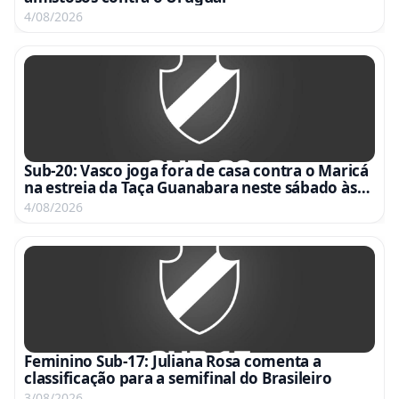
4/08/2026
Sub-20: Vasco joga fora de casa contra o Maricá
na estreia da Taça Guanabara neste sábado às
15h
4/08/2026
Feminino Sub-17: Juliana Rosa comenta a
classificação para a semifinal do Brasileiro
3/08/2026