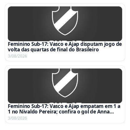
Feminino Sub-17: Vasco e Ajap disputam jogo de
volta das quartas de final do Brasileiro
3/08/2026
Feminino Sub-17: Vasco e Ajap empatam em 1 a
1 no Nivaldo Pereira; confira o gol de Anna
Gabriela
3/08/2026