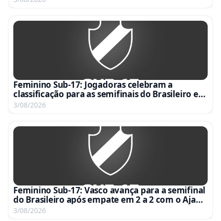
Feminino Sub-17: Jogadoras celebram a
classificação para as semifinais do Brasileiro em
vídeo emocionante
3/08/2026
Feminino Sub-17: Vasco avança para a semifinal
do Brasileiro após empate em 2 a 2 com o Ajap
no Nivaldo Pereira
3/08/2026