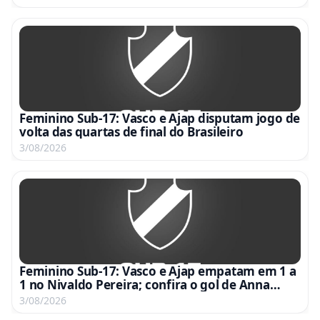
Feminino Sub-17: Vasco e Ajap disputam jogo de
volta das quartas de final do Brasileiro
3/08/2026
Feminino Sub-17: Vasco e Ajap empatam em 1 a
1 no Nivaldo Pereira; confira o gol de Anna
Gabriela
3/08/2026