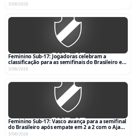
3/08/2026
Feminino Sub-17: Jogadoras celebram a
classificação para as semifinais do Brasileiro em
vídeo emocionante
3/08/2026
Feminino Sub-17: Vasco avança para a semifinal
do Brasileiro após empate em 2 a 2 com o Ajap
no Nivaldo Pereira
3/08/2026