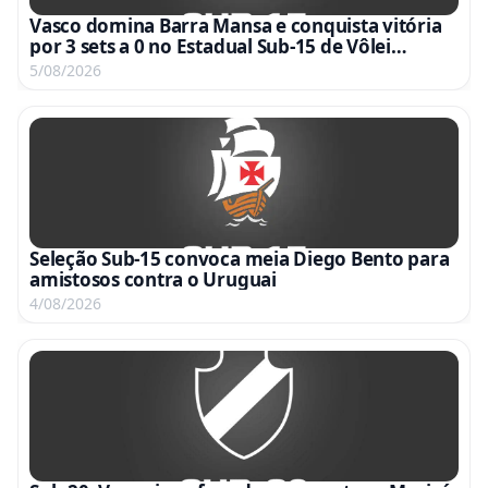
Vasco domina Barra Mansa e conquista vitória
por 3 sets a 0 no Estadual Sub-15 de Vôlei
Feminino
5/08/2026
Seleção Sub-15 convoca meia Diego Bento para
amistosos contra o Uruguai
4/08/2026