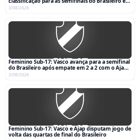
classificação para as semifinais do Brasileiro em
vídeo emocionante
3/08/2026
Feminino Sub-17: Vasco avança para a semifinal
do Brasileiro após empate em 2 a 2 com o Ajap
no Nivaldo Pereira
3/08/2026
Feminino Sub-17: Vasco e Ajap disputam jogo de
volta das quartas de final do Brasileiro