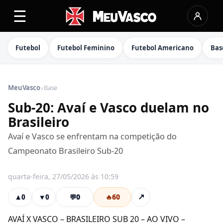
☰
Futebol
Futebol Feminino
Futebol Americano
Bas
›
MeuVasco
Base
Sub-20: Avaí e Vasco duelam no
Brasileiro
Avaí e Vasco se enfrentam na competição do
Campeonato Brasileiro Sub-20
quarta-feira, 27/05/2026 às 10:59
💬
0
🔥
60
↗
▲
0
▼
0
AVAÍ X VASCO – BRASILEIRO SUB 20 – AO VIVO –