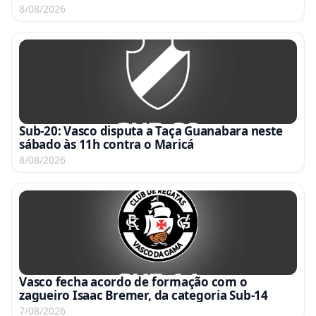
transmissão da CBF TV
8/08/2026
Sub-20: Vasco disputa a Taça Guanabara neste
sábado às 11h contra o Maricá
8/08/2026
Vasco fecha acordo de formação com o
zagueiro Isaac Bremer, da categoria Sub-14
7/08/2026