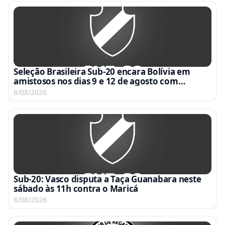
Seleção Brasileira Sub-20 encara Bolívia em
amistosos nos dias 9 e 12 de agosto com
transmissão da CBF TV
8/08/2026
Sub-20: Vasco disputa a Taça Guanabara neste
sábado às 11h contra o Maricá
8/08/2026