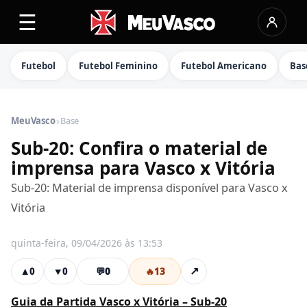
☰
Futebol
Futebol Feminino
Futebol Americano
Bas
›
MeuVasco
Base
Sub-20: Confira o material de
imprensa para Vasco x Vitória
Sub-20: Material de imprensa disponível para Vasco x
Vitória
quinta-feira, 09/04/2026 às 13:53
💬
0
🔥
13
↗
▲
0
▼
0
Guia da Partida Vasco x Vitória – Sub-20