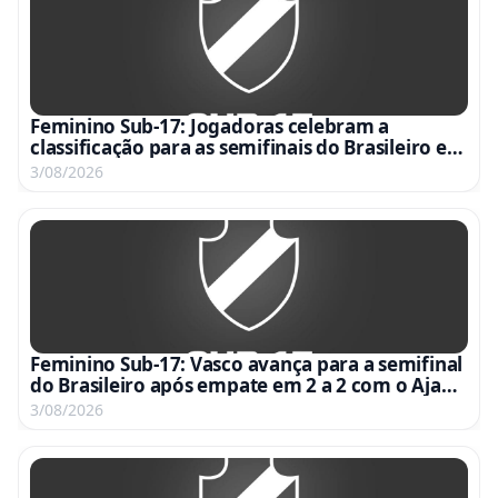
Feminino Sub-17: Jogadoras celebram a
classificação para as semifinais do Brasileiro em
vídeo emocionante
3/08/2026
Feminino Sub-17: Vasco avança para a semifinal
do Brasileiro após empate em 2 a 2 com o Ajap
no Nivaldo Pereira
3/08/2026