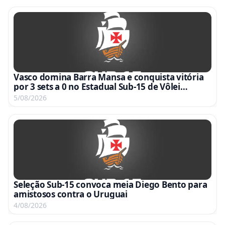
Vasco domina Barra Mansa e conquista vitória
por 3 sets a 0 no Estadual Sub-15 de Vôlei
Feminino
5/08/2026
Seleção Sub-15 convoca meia Diego Bento para
amistosos contra o Uruguai
4/08/2026