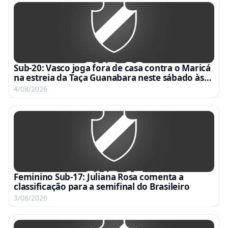
Sub-20: Vasco joga fora de casa contra o Maricá
na estreia da Taça Guanabara neste sábado às
15h
4/08/2026
Feminino Sub-17: Juliana Rosa comenta a
classificação para a semifinal do Brasileiro
3/08/2026