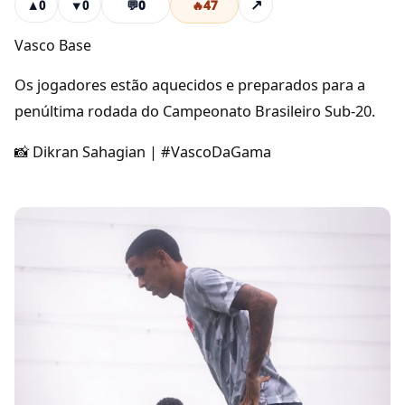
💬
0
🔥
47
↗
▲
0
▼
0
Vasco Base
Os jogadores estão aquecidos e preparados para a
penúltima rodada do Campeonato Brasileiro Sub-20.
📸 Dikran Sahagian | #VascoDaGama