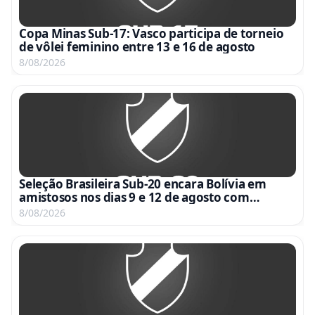
Copa Minas Sub-17: Vasco participa de torneio
de vôlei feminino entre 13 e 16 de agosto
8/08/2026
Seleção Brasileira Sub-20 encara Bolívia em
amistosos nos dias 9 e 12 de agosto com
transmissão da CBF TV
8/08/2026