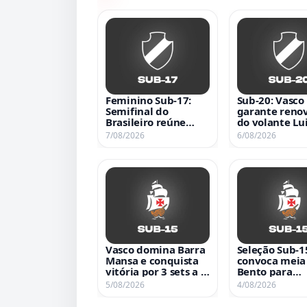
Feminino Sub-17:
Sub-20: Vasco
Semifinal do
garante reno
Brasileiro reúne
do volante Lu
Vasco e
Felipe até 20
7/08/2026
6/08/2026
Internacional nesta
2ª-feira
Vasco domina Barra
Seleção Sub-1
Mansa e conquista
convoca meia
vitória por 3 sets a 0
Bento para
no Estadual Sub-15
amistosos con
5/08/2026
4/08/2026
de Vôlei Feminino
Uruguai