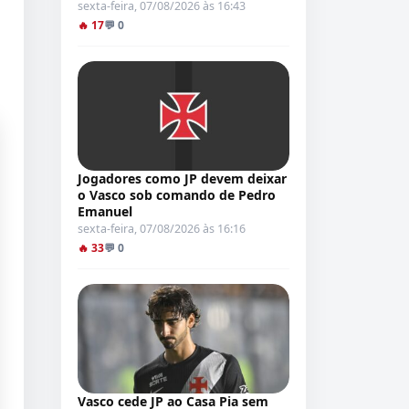
sexta-feira, 07/08/2026 às 16:43
🔥 17
💬 0
Jogadores como JP devem deixar
o Vasco sob comando de Pedro
Emanuel
sexta-feira, 07/08/2026 às 16:16
🔥 33
💬 0
Vasco cede JP ao Casa Pia sem