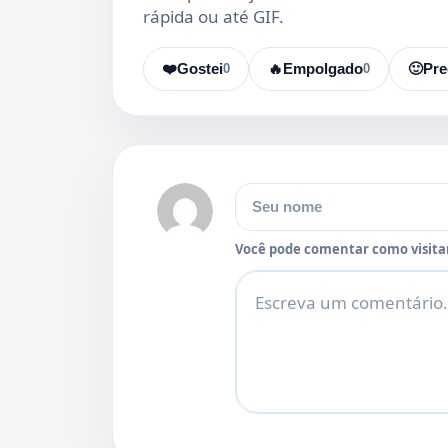
rápida ou até GIF.
❤️
Gostei
0
🔥
Empolgado
0
🙂
Pre
Nome
Você pode comentar como visitan
Comentário