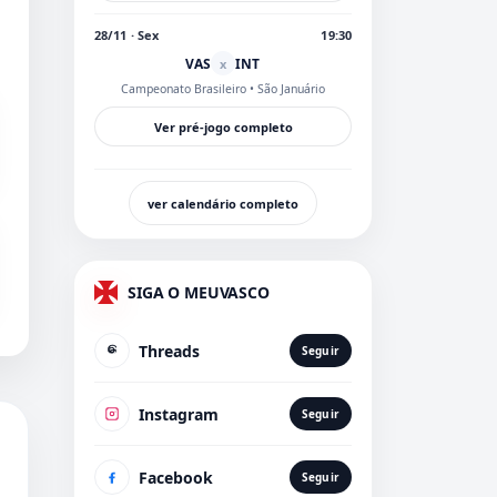
28/11 · Sex
19:30
VAS
INT
x
Campeonato Brasileiro
• São Januário
Ver pré-jogo completo
ver calendário completo
SIGA O MEUVASCO
Threads
Seguir
Instagram
Seguir
Facebook
Seguir