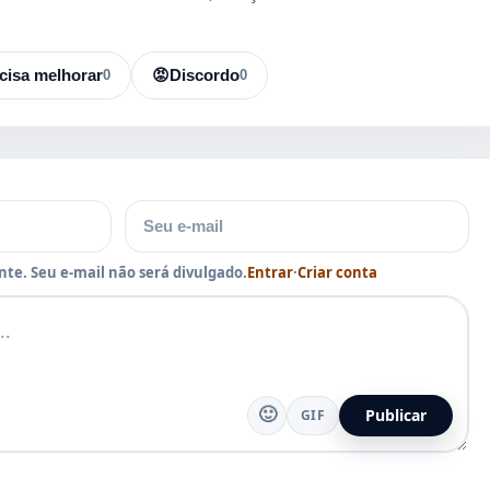
cisa melhorar
0
😡
Discordo
0
E-mail
te. Seu e-mail não será divulgado.
Entrar
·
Criar conta
🙂
Publicar
GIF