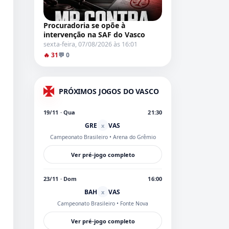
Procuradoria se opõe à
intervenção na SAF do Vasco
sexta-feira, 07/08/2026 às 16:01
🔥 31
💬 0
PRÓXIMOS JOGOS DO VASCO
19/11 · Qua
21:30
GRE
VAS
x
Campeonato Brasileiro
• Arena do Grêmio
Ver pré-jogo completo
23/11 · Dom
16:00
BAH
VAS
x
Campeonato Brasileiro
• Fonte Nova
Ver pré-jogo completo