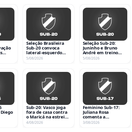
Seleção Brasileira
Seleção Sub-20:
vação
Sub-20 convoca
Juninho e Bruno
is
lateral-esquerdo
André em treino
29
Alison para treinos
intensivo
5/08/2026
5/08/2026
5
Sub-20: Vasco joga
Feminino Sub-17:
 Diego
fora de casa contra
Juliana Rosa
o Maricá na estreia
comenta a
tra o
da Taça Guanabara
classificação para a
4/08/2026
3/08/2026
neste sábado às 15h
semifinal do
Brasileiro