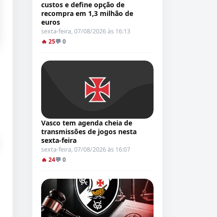
custos e define opção de
recompra em 1,3 milhão de
euros
sexta-feira, 07/08/2026 às 16:13
🔥 25
💬 0
Vasco tem agenda cheia de
transmissões de jogos nesta
sexta-feira
sexta-feira, 07/08/2026 às 16:07
🔥 24
💬 0