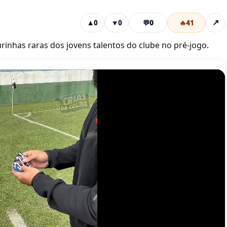
💬
0
🔥
41
↗
▲
0
▼
0
rinhas raras dos jovens talentos do clube no pré-jogo.