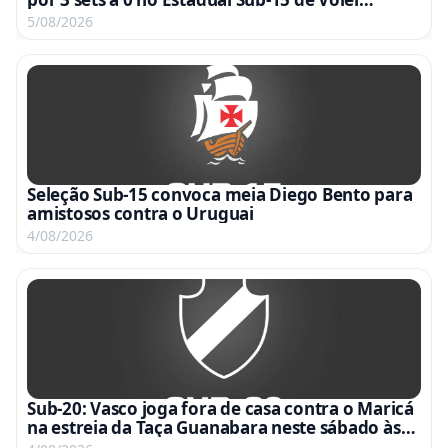
Feminino
5/08/2026
Seleção Sub-15 convoca meia Diego Bento para
amistosos contra o Uruguai
4/08/2026
Sub-20: Vasco joga fora de casa contra o Maricá
na estreia da Taça Guanabara neste sábado às
15h