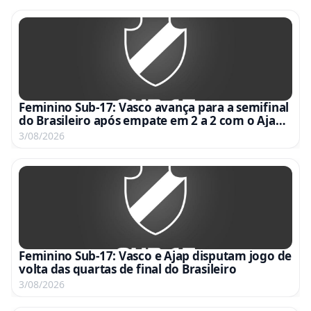
Feminino Sub-17: Vasco avança para a semifinal
do Brasileiro após empate em 2 a 2 com o Ajap
no Nivaldo Pereira
3/08/2026
Feminino Sub-17: Vasco e Ajap disputam jogo de
volta das quartas de final do Brasileiro
3/08/2026