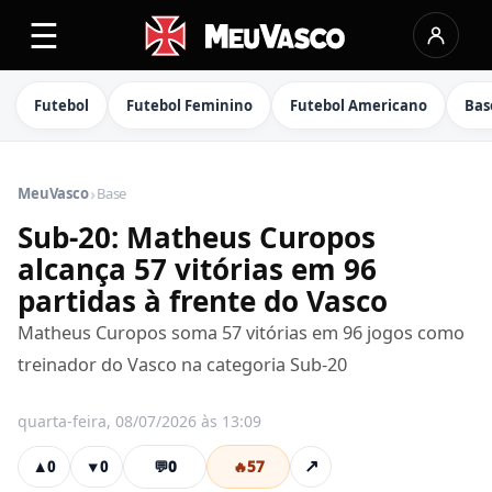
☰
Futebol
Futebol Feminino
Futebol Americano
Bas
›
MeuVasco
Base
Sub-20: Matheus Curopos
alcança 57 vitórias em 96
partidas à frente do Vasco
Matheus Curopos soma 57 vitórias em 96 jogos como
treinador do Vasco na categoria Sub-20
quarta-feira, 08/07/2026 às 13:09
💬
0
🔥
57
↗
▲
0
▼
0