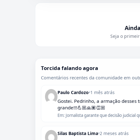
Aind
Seja o primeir
Torcida falando agora
Comentários recentes da comunidade em outr
Paulo Cardozo
•
1 mês atrás
Gostei. Pedrinho, a armação desses t
grande!!!💪🏼🙏🏽👏🏼
Em: Jornalista garante que decisão judicial 
Silas Baptista Lima
•
2 meses atrás