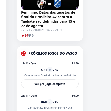
Feminino: Datas das quartas de
final do Brasileiro A2 contra o
Taubaté são definidas para 15 e
22 de agosto
sábado, 08/08/2026 às 23:53
🔥 97
💬 0
PRÓXIMOS JOGOS DO VASCO
19/11 · Qua
21:30
GRE
VAS
x
Campeonato Brasileiro
• Arena do Grêmio
Ver pré-jogo completo
23/11 · Dom
16:00
BAH
VAS
x
Campeonato Brasileiro
• Fonte Nova