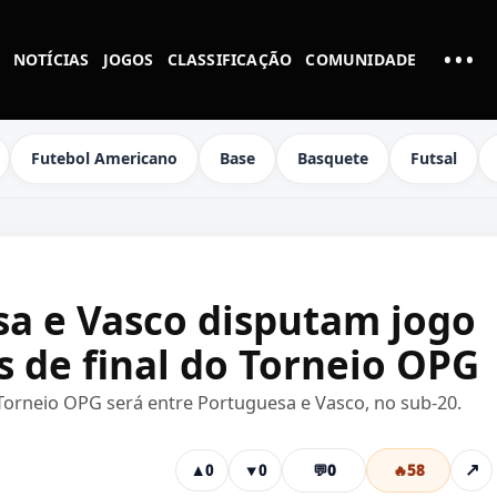
•••
NOTÍCIAS
JOGOS
CLASSIFICAÇÃO
COMUNIDADE
MAI
Futebol Americano
Base
Basquete
Futsal
sa e Vasco disputam jogo
s de final do Torneio OPG
o Torneio OPG será entre Portuguesa e Vasco, no sub-20.
💬
0
🔥
58
↗
▲
0
▼
0