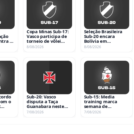
Copa Minas Sub-17:
Seleção Brasileira
ação
Vasco participa de
Sub-20 encara
ntra o
torneio de vôlei
Bolívia em
feminino entre 13 e
amistosos nos dias 9
8/08/2026
8/08/2026
16 de agosto
e 12 de agosto com
transmissão da CBF
TV
cordo
Sub-20: Vasco
Sub-15: Media
com o
disputa a Taça
training marca
c
Guanabara neste
semana de
sábado às 11h
preparação para
7/08/2026
7/08/2026
-14
contra o Maricá fora
jogadores
de casa