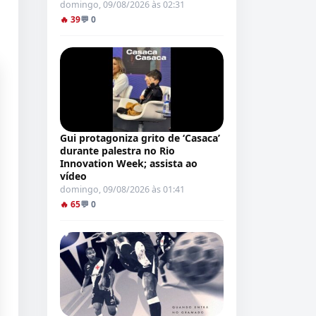
domingo, 09/08/2026 às 02:31
🔥 39
💬 0
Gui protagoniza grito de ‘Casaca’
durante palestra no Rio
Innovation Week; assista ao
vídeo
domingo, 09/08/2026 às 01:41
🔥 65
💬 0