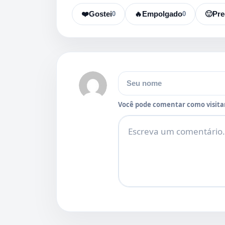
❤️
Gostei
0
🔥
Empolgado
0
🙂
Pre
Nome
Você pode comentar como visitan
Comentário