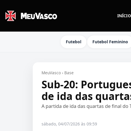
INÍCIO
Futebol
Futebol Feminino
MeuVasco
›
Base
Sub-20: Portugue
de ida das quarta
A partida de ida das quartas de final d
sábado, 04/07/2026 às 09:59