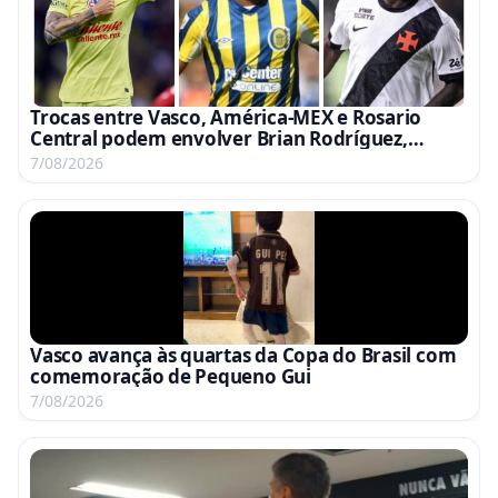
Trocas entre Vasco, América-MEX e Rosario
Central podem envolver Brian Rodríguez,
Campaz e Marino
7/08/2026
Vasco avança às quartas da Copa do Brasil com
comemoração de Pequeno Gui
7/08/2026