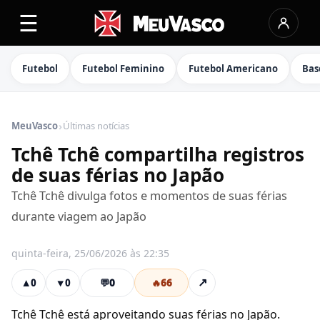
☰
Futebol
Futebol Feminino
Futebol Americano
Bas
›
MeuVasco
Últimas notícias
Tchê Tchê compartilha registros
de suas férias no Japão
Tchê Tchê divulga fotos e momentos de suas férias
durante viagem ao Japão
quinta-feira, 25/06/2026 às 22:35
💬
0
🔥
66
↗
▲
0
▼
0
Tchê Tchê está aproveitando suas férias no Japão.