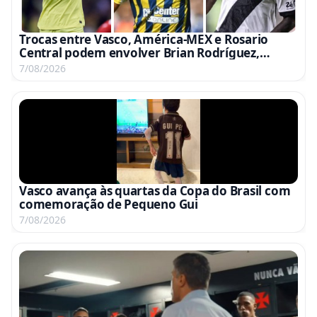
Trocas entre Vasco, América-MEX e Rosario
Central podem envolver Brian Rodríguez,
Campaz e Marino
7/08/2026
Vasco avança às quartas da Copa do Brasil com
comemoração de Pequeno Gui
7/08/2026