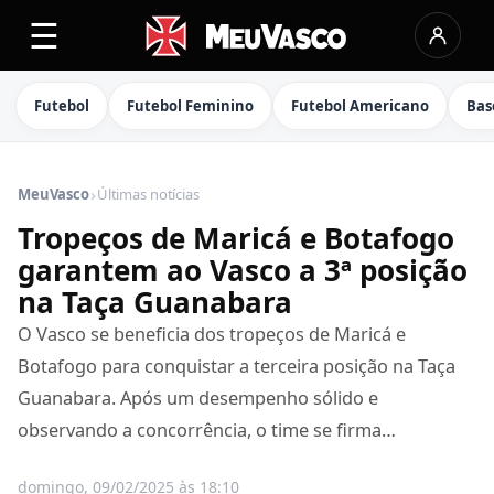
☰
Futebol
Futebol Feminino
Futebol Americano
Bas
›
MeuVasco
Últimas notícias
Tropeços de Maricá e Botafogo
garantem ao Vasco a 3ª posição
na Taça Guanabara
O Vasco se beneficia dos tropeços de Maricá e
Botafogo para conquistar a terceira posição na Taça
Guanabara. Após um desempenho sólido e
observando a concorrência, o time se firma…
domingo, 09/02/2025 às 18:10