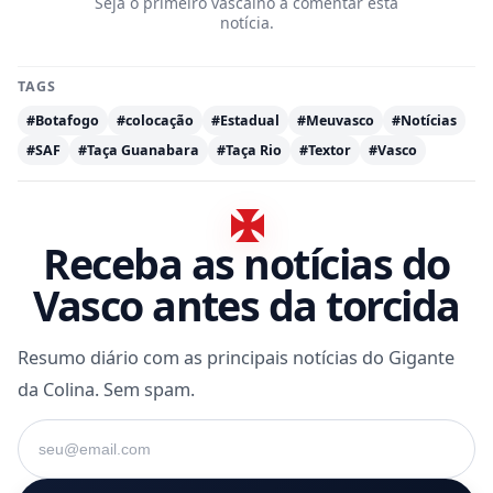
Seja o primeiro vascaíno a comentar esta
notícia.
TAGS
#Botafogo
#colocação
#Estadual
#Meuvasco
#Notícias
#SAF
#Taça Guanabara
#Taça Rio
#Textor
#Vasco
Receba as notícias do
Vasco antes da torcida
Resumo diário com as principais notícias do Gigante
da Colina. Sem spam.
Seu e-mail