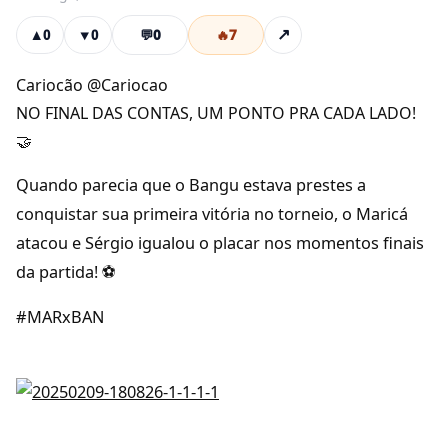
💬
0
🔥
7
↗
▲
0
▼
0
Cariocão @Cariocao
NO FINAL DAS CONTAS, UM PONTO PRA CADA LADO!
🤝
Quando parecia que o Bangu estava prestes a
conquistar sua primeira vitória no torneio, o Maricá
atacou e Sérgio igualou o placar nos momentos finais
da partida! ⚽️
#MARxBAN