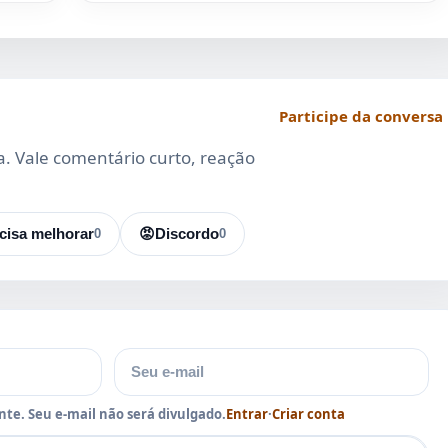
Participe da conversa
da. Vale comentário curto, reação
cisa melhorar
0
😡
Discordo
0
E-mail
te. Seu e-mail não será divulgado.
Entrar
·
Criar conta