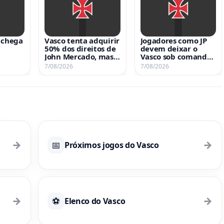
 chega
Vasco tenta adquirir
Jogadores como JP
50% dos direitos de
devem deixar o
John Mercado, mas
Vasco sob comando
Sparta Praga rejeita
de Pedro Emanuel
7/08/2026
7/08/2026
proposta
→
→
📅
Próximos jogos do Vasco
→
→
⚽
Elenco do Vasco