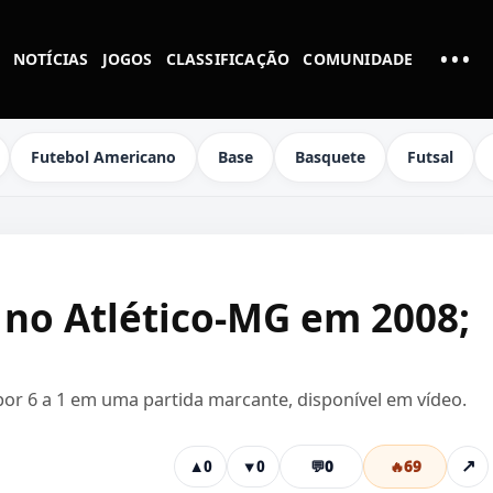
•••
NOTÍCIAS
JOGOS
CLASSIFICAÇÃO
COMUNIDADE
MAI
Futebol Americano
Base
Basquete
Futsal
1 no Atlético-MG em 2008;
por 6 a 1 em uma partida marcante, disponível em vídeo.
💬
0
🔥
69
↗
▲
0
▼
0