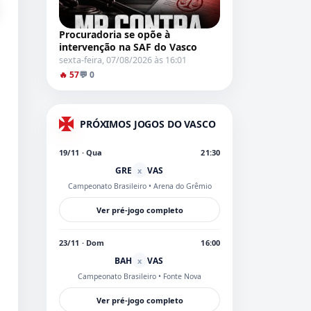
Procuradoria se opõe à
intervenção na SAF do Vasco
sexta-feira, 07/08/2026 às 16:01
🔥 57
💬 0
PRÓXIMOS JOGOS DO VASCO
19/11 · Qua
21:30
GRE
VAS
x
Campeonato Brasileiro
• Arena do Grêmio
Ver pré-jogo completo
23/11 · Dom
16:00
BAH
VAS
x
Campeonato Brasileiro
• Fonte Nova
Ver pré-jogo completo