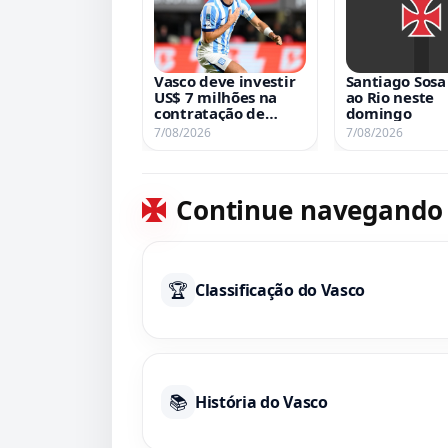
Vasco deve investir
Santiago Sosa
US$ 7 milhões na
ao Rio neste
contratação de
domingo
Santiago Sosa
7/08/2026
7/08/2026
Continue navegando
🏆
Classificação do Vasco
📚
História do Vasco