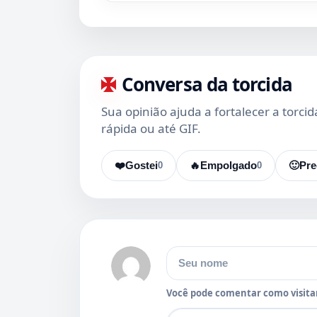
Conversa da torcida
Sua opinião ajuda a fortalecer a torci
rápida ou até GIF.
❤️
Gostei
0
🔥
Empolgado
0
🙂
Pre
Nome
Você pode comentar como visitan
Comentário