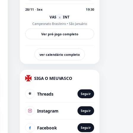
28/11 · Sex
19:30
VAS
INT
x
Campeonato Brasileiro
• São Januário
Ver pré-jogo completo
ver calendário completo
SIGA O MEUVASCO
Threads
Seguir
Instagram
Seguir
Facebook
Seguir