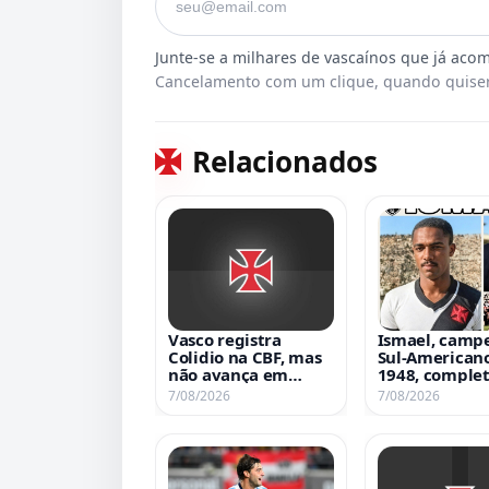
Cancelamento com um clique, quando quiser
Relacionados
Vasco registra
Ismael, camp
Colidio na CBF, mas
Sul-American
não avança em
1948, complet
negociação por Sosa
anos de nasc
7/08/2026
7/08/2026