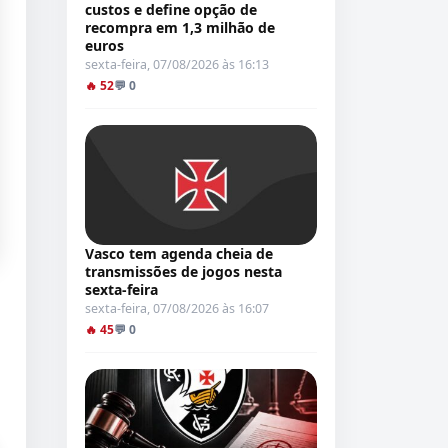
custos e define opção de
recompra em 1,3 milhão de
euros
sexta-feira, 07/08/2026 às 16:13
🔥 52
💬 0
Vasco tem agenda cheia de
transmissões de jogos nesta
sexta-feira
sexta-feira, 07/08/2026 às 16:07
🔥 45
💬 0