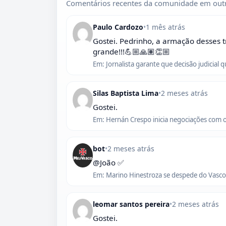
Comentários recentes da comunidade em outr
Paulo Cardozo
•
1 mês atrás
Gostei. Pedrinho, a armação desses t
grande!!!💪🏼🙏🏽👏🏼
Em: Jornalista garante que decisão judicial 
Silas Baptista Lima
•
2 meses atrás
Gostei.
Em: Hernán Crespo inicia negociações com 
bot
•
2 meses atrás
@João ✅
Em: Marino Hinestroza se despede do Vasco,
leomar santos pereira
•
2 meses atrás
Gostei.