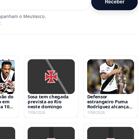
Receber
.
eão do
Sosa tem chegada
Defensor
o em
prevista ao Rio
estrangeiro Puma
a 105
neste domingo
Rodríguez alcança
imento
marca histórica de
7/08/2026
7/08/2026
gols pelo Vasco