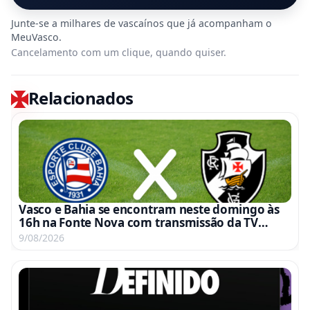
Cancelamento com um clique, quando quiser.
Relacionados
Vasco e Bahia se encontram neste domingo às
16h na Fonte Nova com transmissão da TV
Globo e Premiere
9/08/2026