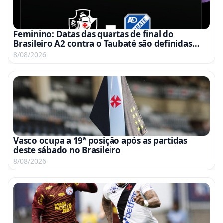
Feminino: Datas das quartas de final do
Brasileiro A2 contra o Taubaté são definidas
para 15 e 22 de agosto
8/08/2026
Vasco ocupa a 19ª posição após as partidas
deste sábado no Brasileiro
8/08/2026