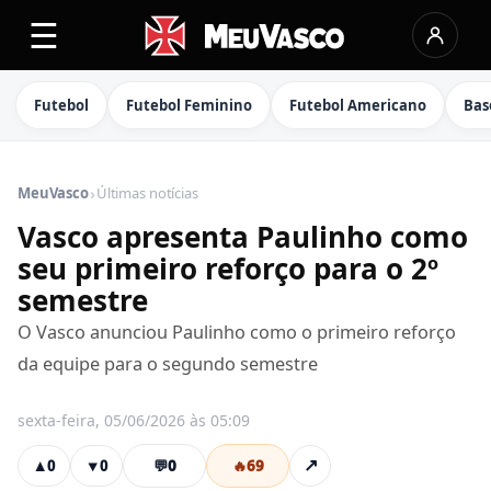
☰
Futebol
Futebol Feminino
Futebol Americano
Bas
›
MeuVasco
Últimas notícias
Vasco apresenta Paulinho como
seu primeiro reforço para o 2º
semestre
O Vasco anunciou Paulinho como o primeiro reforço
da equipe para o segundo semestre
sexta-feira, 05/06/2026 às 05:09
💬
0
🔥
69
↗
▲
0
▼
0