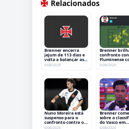
Relacionados
Brenner encerra
Brenner bril
jejum de 113 dias e
confronto con
volta a balançar as
Fluminense 
redes
números
6/08/2026
6/08/2026
impressionan
Nuno Moreira está
Brenner com
suspenso para o
sobre a classi
confronto contra o
do Vasco em
Bahia, confirma
entrevista ex
6/08/2026
6/08/2026