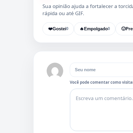
Sua opinião ajuda a fortalecer a torci
rápida ou até GIF.
❤️
Gostei
0
🔥
Empolgado
0
🙂
Pre
Nome
Você pode comentar como visitan
Comentário