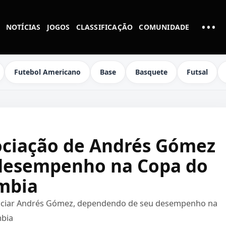
•••
NOTÍCIAS
JOGOS
CLASSIFICAÇÃO
COMUNIDADE
MAI
Futebol Americano
Base
Basquete
Futsal
ociação de Andrés Gómez
desempenho na Copa do
mbia
egociar Andrés Gómez, dependendo de seu desempenho na
mbia