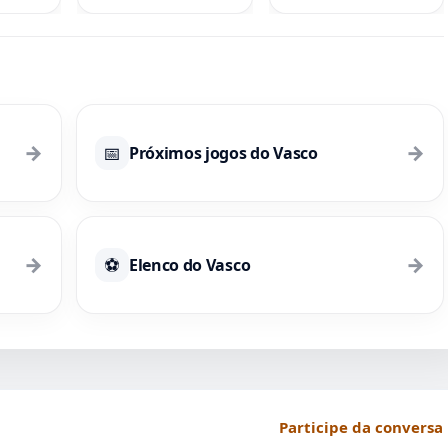
vantagem em
homenagem ao pai
classificações
internado; assista ao
vídeo
→
→
📅
Próximos jogos do Vasco
→
→
⚽
Elenco do Vasco
Participe da conversa