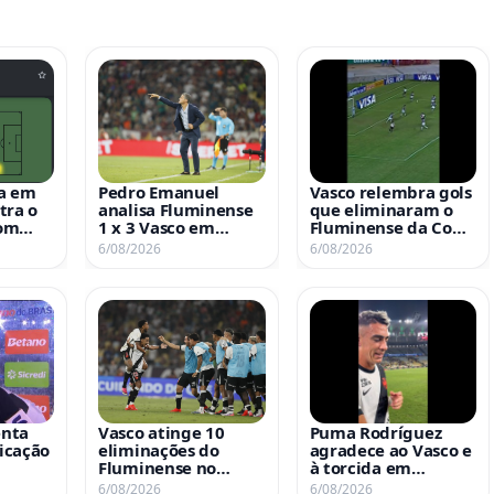
ha em
Pedro Emanuel
Vasco relembra gols
tra o
analisa Fluminense
que eliminaram o
com
1 x 3 Vasco em
Fluminense da Copa
coletiva e destaca
do Brasil com vídeo:
6/08/2026
6/08/2026
tes
principais pontos da
‘I did it again’
partida
enta
Vasco atinge 10
Puma Rodríguez
ficação
eliminações do
agradece ao Vasco e
Fluminense no
à torcida em
clusiva
século e amplia
emocionante
6/08/2026
6/08/2026