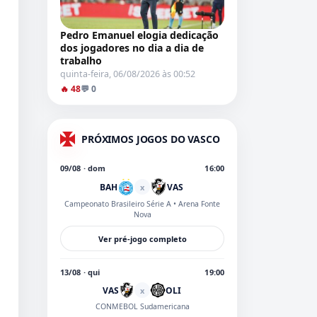
Pedro Emanuel elogia dedicação
dos jogadores no dia a dia de
trabalho
quinta-feira, 06/08/2026 às 00:52
🔥 48
💬 0
PRÓXIMOS JOGOS DO VASCO
09/08 · dom
16:00
BAH
VAS
x
Campeonato Brasileiro Série A
• Arena Fonte
Nova
Ver pré-jogo completo
13/08 · qui
19:00
VAS
OLI
x
CONMEBOL Sudamericana