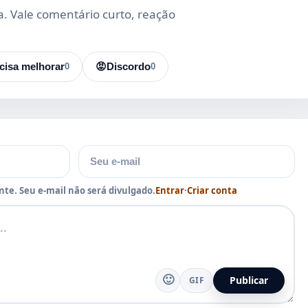
da. Vale comentário curto, reação
cisa melhorar
0
😡
Discordo
0
E-mail
te. Seu e-mail não será divulgado.
Entrar
·
Criar conta
🙂
Publicar
GIF