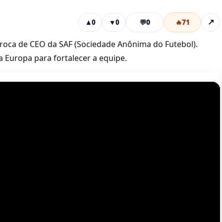
💬
0
🔥
71
↗
▲
0
▼
0
roca de CEO da SAF (Sociedade Anônima do Futebol).
a Europa para fortalecer a equipe.