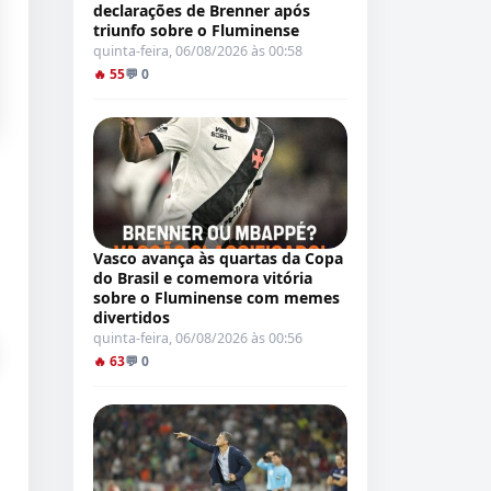
declarações de Brenner após
triunfo sobre o Fluminense
quinta-feira, 06/08/2026 às 00:58
🔥 55
💬 0
Vasco avança às quartas da Copa
do Brasil e comemora vitória
sobre o Fluminense com memes
divertidos
quinta-feira, 06/08/2026 às 00:56
🔥 63
💬 0