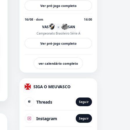
Ver pré-jogo completo
16/08 · dom
16:00
VAS
SAN
x
Campeonato Brasileiro Série A
Ver pré-jogo completo
ver calendário completo
SIGA O MEUVASCO
Threads
Seguir
Instagram
Seguir