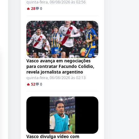
quinta-feira, 06/08/2026 às 02:56
🔥 28
💬 0
Vasco avança em negociações
para contratar Facundo Colidio,
revela jornalista argentino
quinta-feira, 06/08/2026 às 02:13
🔥 52
💬 0
Vasco divulga vídeo com