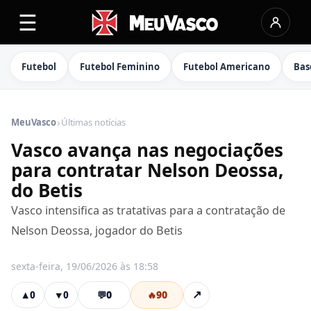
☰
Futebol
Futebol Feminino
Futebol Americano
Bas
›
MeuVasco
Últimas notícias
Vasco avança nas negociações
para contratar Nelson Deossa,
do Betis
Vasco intensifica as tratativas para a contratação de
Nelson Deossa, jogador do Betis
sexta-feira, 19/06/2026 às 18:58
💬
0
🔥
90
↗
▲
0
▼
0