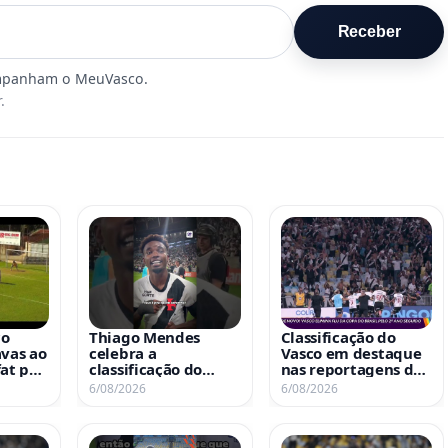
Receber
.
co
Thiago Mendes
Classificação do
avas ao
celebra a
Vasco em destaque
fat por
classificação do
nas reportagens do
Vasco em grande
Globo Esporte desta
6/08/2026
6/08/2026
estilo
quinta-feira