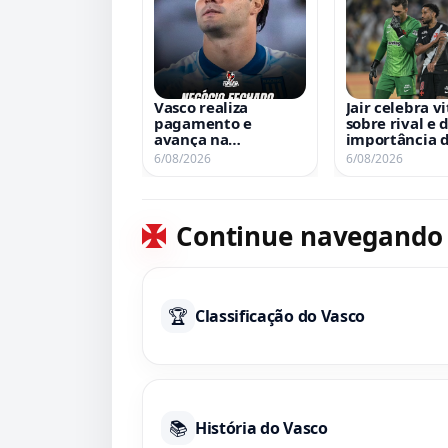
Vasco realiza
Jair celebra vi
pagamento e
sobre rival e 
avança na
importância 
contratação de
comemoração
6/08/2026
6/08/2026
Santiago Sosa junto
a torcida
ao Racing
Continue navegando
🏆
Classificação do Vasco
📚
História do Vasco