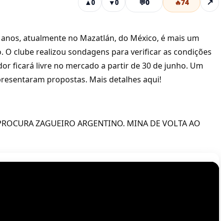
💬
0
🔥
74
↗
▲
0
▼
0
0 anos, atualmente no Mazatlán, do México, é mais um
o. O clube realizou sondagens para verificar as condições
or ficará livre no mercado a partir de 30 de junho. Um
presentaram propostas. Mais detalhes aqui!
PROCURA ZAGUEIRO ARGENTINO. MINA DE VOLTA AO