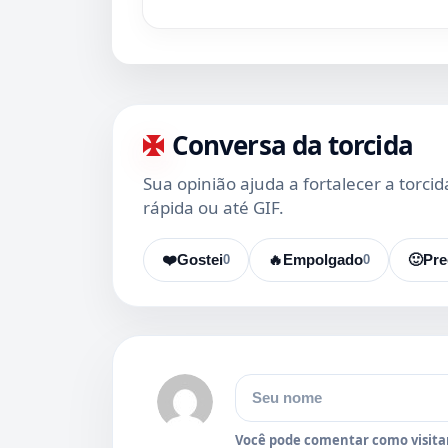
Conversa da torcida
Sua opinião ajuda a fortalecer a torci
rápida ou até GIF.
❤️
Gostei
0
🔥
Empolgado
0
🙂
Pre
Nome
Você pode comentar como visitan