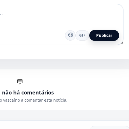
🙂
Publicar
GIF
💬
a não há comentários
o vascaíno a comentar esta notícia.