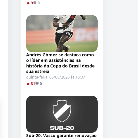
🔥 9
💬 0
Andrés Gómez se destaca como
o líder em assistências na
história da Copa do Brasil desde
sua estreia
quinta-feira, 06/08/2026 às 16:07
🔥 31
💬 0
Sub-20: Vasco garante renovação