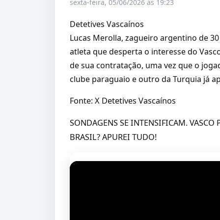
sexta-feira, 05/06/2026 às 19:23
Detetives Vascaínos
Lucas Merolla, zagueiro argentino de 3
atleta que desperta o interesse do Vasc
de sua contratação, uma vez que o jogad
clube paraguaio e outro da Turquia já a
Fonte: X Detetives Vascaínos
SONDAGENS SE INTENSIFICAM. VASCO 
BRASIL? APUREI TUDO!