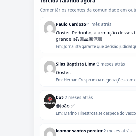
Torcida falando agora
Comentários recentes da comunidade em outr
Paulo Cardozo
•
1 mês atrás
Gostei. Pedrinho, a armação desses t
grande!!!💪🏼🙏🏽👏🏼
Em: Jornalista garante que decisão judicial 
Silas Baptista Lima
•
2 meses atrás
Gostei.
Em: Hernán Crespo inicia negociações com 
bot
•
2 meses atrás
@João ✅
Em: Marino Hinestroza se despede do Vasco,
leomar santos pereira
•
2 meses atrás