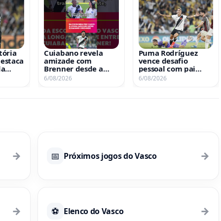
tória
Cuiabano revela
Puma Rodríguez
destaca
amizade com
vence desafio
da
Brenner desde a
pessoal com pai
 para
infância; assista ao
hospitalizado
6/08/2026
6/08/2026
vídeo
→
→
📅
Próximos jogos do Vasco
→
→
⚽
Elenco do Vasco