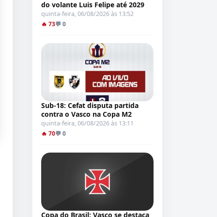
do volante Luis Felipe até 2029
quinta-feira, 06/08/2026 às 13:52
🔥 73
💬 0
Sub-18: Cefat disputa partida
contra o Vasco na Copa M2
quinta-feira, 06/08/2026 às 13:11
🔥 70
💬 0
Copa do Brasil: Vasco se destaca