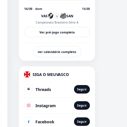
16/08 · dom
16:00
VAS
SAN
x
Campeonato Brasileiro Série A
Ver pré-jogo completo
ver calendário completo
SIGA O MEUVASCO
Threads
Seguir
Instagram
Seguir
Facebook
Seguir