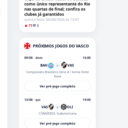
como único representante do Rio
nas quartas de final; confira os
clubes já garantidos
quinta-feira, 06/08/2026 às 13:07
🔥 71
💬 0
PRÓXIMOS JOGOS DO VASCO
09/08 · dom
16:00
BAH
VAS
x
Campeonato Brasileiro Série A
• Arena Fonte
Nova
Ver pré-jogo completo
13/08 · qui
19:00
VAS
OLI
x
CONMEBOL Sudamericana
Ver pré-jogo completo