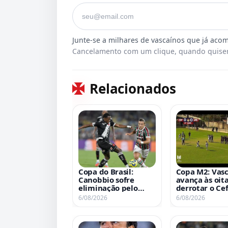
Seu e-mail
Cancelamento com um clique, quando quiser
Relacionados
Copa do Brasil:
Copa M2: Vas
Canobbio sofre
avança às oit
eliminação pelo
derrotar o Ce
Vasco pela terceira
1 a 0
6/08/2026
6/08/2026
vez consecutiva