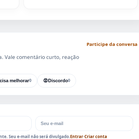
Participe da conversa
da. Vale comentário curto, reação
cisa melhorar
0
😡
Discordo
0
E-mail
te. Seu e-mail não será divulgado.
Entrar
·
Criar conta