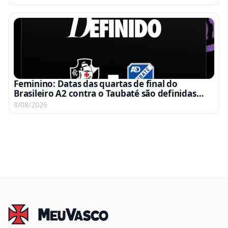
Feminino: Datas das quartas de final do
Brasileiro A2 contra o Taubaté são definidas
para 15 e 22 de agosto
8/08/2026