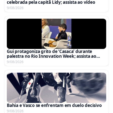
celebrada pela capitã Lidy; assista ao vídeo
9/08/2026
Gui protagoniza grito de ‘Casaca’ durante
palestra no Rio Innovation Week; assista ao
vídeo
9/08/2026
Bahia e Vasco se enfrentam em duelo decisivo
9/08/2026