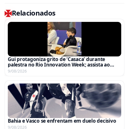
Relacionados
Gui protagoniza grito de ‘Casaca’ durante
palestra no Rio Innovation Week; assista ao
vídeo
9/08/2026
Bahia e Vasco se enfrentam em duelo decisivo
9/08/2026