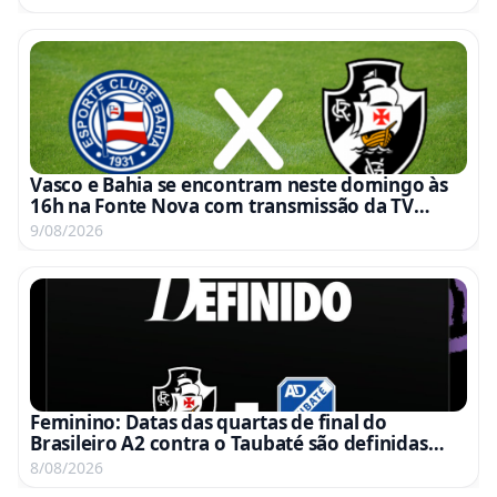
Vasco e Bahia se encontram neste domingo às
16h na Fonte Nova com transmissão da TV
Globo e Premiere
9/08/2026
Feminino: Datas das quartas de final do
Brasileiro A2 contra o Taubaté são definidas
para 15 e 22 de agosto
8/08/2026