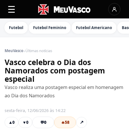
☰
Futebol
Futebol Feminino
Futebol Americano
Bas
›
MeuVasco
Últimas notícias
Vasco celebra o Dia dos
Namorados com postagem
especial
Vasco realiza uma postagem especial em homenagem
ao Dia dos Namorados
sexta-feira, 12/06/2026 às 14:22
💬
0
🔥
58
↗
▲
0
▼
0