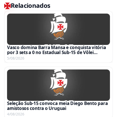
Relacionados
Vasco domina Barra Mansa e conquista vitória
por 3 sets a 0 no Estadual Sub-15 de Vôlei
Feminino
5/08/2026
Seleção Sub-15 convoca meia Diego Bento para
amistosos contra o Uruguai
4/08/2026