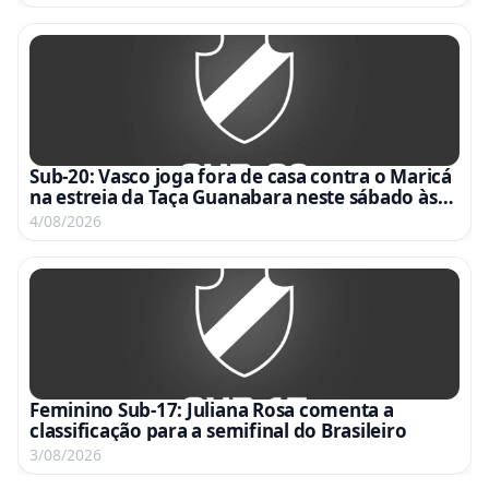
Sub-20: Vasco joga fora de casa contra o Maricá
na estreia da Taça Guanabara neste sábado às
15h
4/08/2026
Feminino Sub-17: Juliana Rosa comenta a
classificação para a semifinal do Brasileiro
3/08/2026