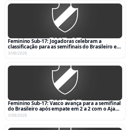
Feminino Sub-17: Jogadoras celebram a
classificação para as semifinais do Brasileiro em
vídeo emocionante
3/08/2026
Feminino Sub-17: Vasco avança para a semifinal
do Brasileiro após empate em 2 a 2 com o Ajap
no Nivaldo Pereira
3/08/2026