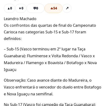
💬
0
🔥
54
↗
▲
0
▼
0
Leandro Machado
Os confrontos das quartas de final do Campeonato
Carioca nas categorias Sub-15 e Sub-17 foram
definidos:
– Sub-15 (Vasco terminou em 2º lugar na Taça
Guanabara): Fluminense x Volta Redonda / Vasco x
Madureira / Flamengo x Boavista / Botafogo x Nova
Iguaçu
Observação: Caso avance diante do Madureira, o
Vasco enfrentará o vencedor do duelo entre Botafogo
e Nova Iguaçu na semifinal.
No Sub-17 (Vasco foi campeão da Taça Guanabara):