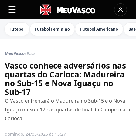
☰
Futebol
Futebol Feminino
Futebol Americano
Bas
›
MeuVasco
Base
Vasco conhece adversários nas
quartas do Carioca: Madureira
no Sub-15 e Nova Iguaçu no
Sub-17
O Vasco enfrentará o Madureira no Sub-15 e o Nova
Iguaçu no Sub-17 nas quartas de final do Campeonato
Carioca
domingo, 24/05/2026 às 15:27