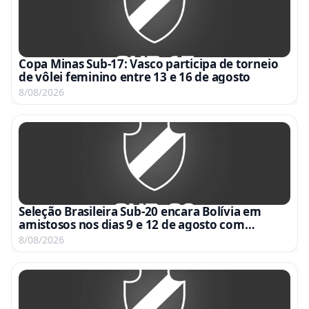
Copa Minas Sub-17: Vasco participa de torneio
de vôlei feminino entre 13 e 16 de agosto
8/08/2026
Seleção Brasileira Sub-20 encara Bolívia em
amistosos nos dias 9 e 12 de agosto com
transmissão da CBF TV
8/08/2026