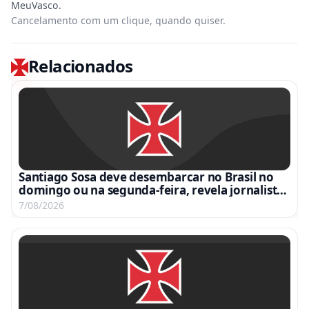
Cancelamento com um clique, quando quiser.
Relacionados
Santiago Sosa deve desembarcar no Brasil no
domingo ou na segunda-feira, revela jornalista
argentino
7/08/2026