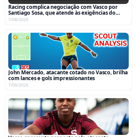
Racing complica negociação com Vasco por
Santiago Sosa, que atende às exigências do
clube argentino
7/08/2026
John Mercado, atacante cotado no Vasco, brilha
com lances e gols impressionantes
7/08/2026