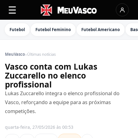
☰
Futebol
Futebol Feminino
Futebol Americano
Bas
›
MeuVasco
Últimas notícias
Vasco conta com Lukas
Zuccarello no elenco
profissional
Lukas Zuccarello integra o elenco profissional do
Vasco, reforçando a equipe para as próximas
competições.
quarta-feira, 27/05/2026 às 00:53