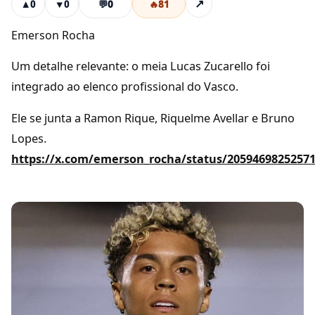
💬
0
🔥
81
↗
▲
0
▼
0
Emerson Rocha
Um detalhe relevante: o meia Lucas Zucarello foi
integrado ao elenco profissional do Vasco.
Ele se junta a Ramon Rique, Riquelme Avellar e Bruno
Lopes.
https://x.com/emerson_rocha/status/2059469825257