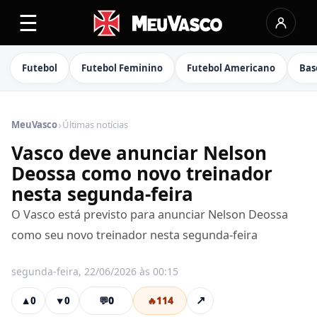
☰
Futebol
Futebol Feminino
Futebol Americano
Bas
›
MeuVasco
Últimas notícias
Vasco deve anunciar Nelson
Deossa como novo treinador
nesta segunda-feira
O Vasco está previsto para anunciar Nelson Deossa
como seu novo treinador nesta segunda-feira
segunda-feira, 22/06/2026 às 00:15
💬
0
🔥
114
↗
▲
0
▼
0