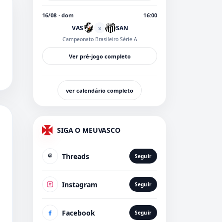
16/08 · dom
16:00
VAS
SAN
x
Campeonato Brasileiro Série A
Ver pré-jogo completo
ver calendário completo
SIGA O MEUVASCO
Threads
Seguir
Instagram
Seguir
Facebook
Seguir