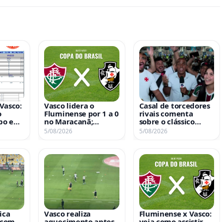
Vasco:
Vasco lidera o
Casal de torcedores
o
Fluminense por 1 a 0
rivais comenta
po em
no Maracanã;
sobre o clássico
isivo
confira o golaço de
desta quarta-feira
5/08/2026
5/08/2026
Brenner
ica
Vasco realiza
Fluminense x Vasco:
 com
aquecimento antes
veja como assistir