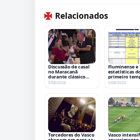
Relacionados
Discussão de casal
Fluminense e 
no Maracanã
estatísticas d
durante clássico
primeiro tem
gera repercussão;
confronto dec
5/08/2026
5/08/2026
assista ao vídeo
Torcedores do Vasco
Vasco intensif
chegam em peso ao
aquecimento