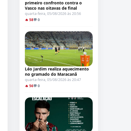
primeiro confronto contra o
Vasco nas oitavas de final
quarta-feira, 05/08/2026 às 20:56
🔥 58
💬 0
Léo Jardim realiza aquecimento
no gramado do Maracanã
quarta-feira, 05/08/2026 às 20:47
🔥 56
💬 0