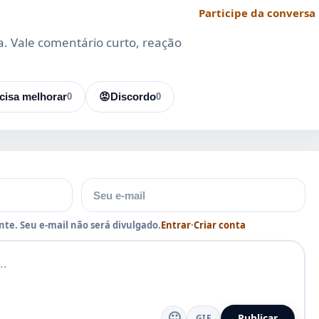
Participe da conversa
da. Vale comentário curto, reação
cisa melhorar
0
😡
Discordo
0
E-mail
te. Seu e-mail não será divulgado.
Entrar
·
Criar conta
🙂
Publicar
GIF