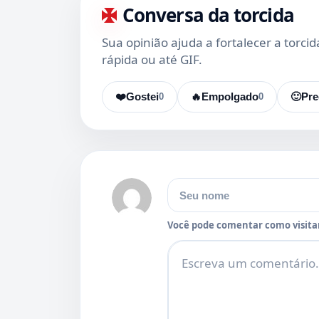
Conversa da torcida
Sua opinião ajuda a fortalecer a torci
rápida ou até GIF.
❤️
Gostei
0
🔥
Empolgado
0
🙂
Pre
Nome
Você pode comentar como visitan
Comentário