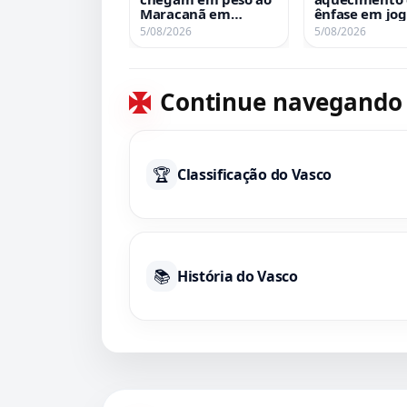
Maracanã em
ênfase em jo
grande festa
de bola parad
5/08/2026
5/08/2026
defensiva
Continue navegando
🏆
Classificação do Vasco
📚
História do Vasco