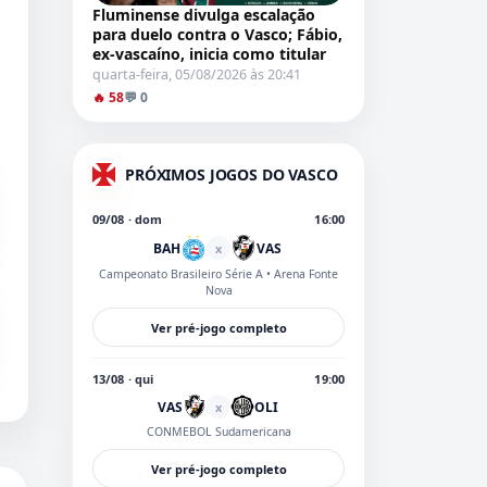
Fluminense divulga escalação
para duelo contra o Vasco; Fábio,
ex-vascaíno, inicia como titular
quarta-feira, 05/08/2026 às 20:41
🔥 58
💬 0
PRÓXIMOS JOGOS DO VASCO
09/08 · dom
16:00
BAH
VAS
x
Campeonato Brasileiro Série A
• Arena Fonte
Nova
Ver pré-jogo completo
13/08 · qui
19:00
VAS
OLI
x
CONMEBOL Sudamericana
Ver pré-jogo completo