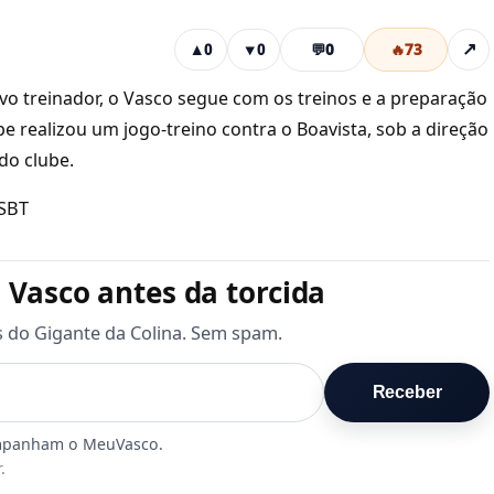
💬
0
🔥
73
↗
▲
0
▼
0
o treinador, o Vasco segue com os treinos e a preparação
e realizou um jogo-treino contra o Boavista, sob a direção
do clube.
/SBT
 Vasco antes da torcida
s do Gigante da Colina. Sem spam.
Receber
.