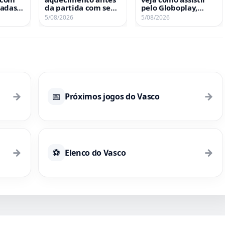
gadas
da partida com seus
pelo Globoplay,
a
jogadores
VascoTV e ge
5/08/2026
5/08/2026
→
→
📅
Próximos jogos do Vasco
→
→
⚽
Elenco do Vasco