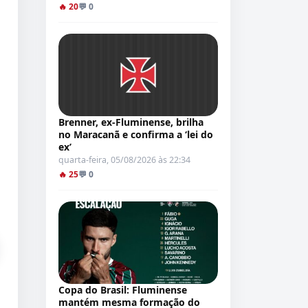
🔥 20
💬 0
Brenner, ex-Fluminense, brilha
no Maracanã e confirma a ‘lei do
ex’
quarta-feira, 05/08/2026 às 22:34
🔥 25
💬 0
Copa do Brasil: Fluminense
mantém mesma formação do